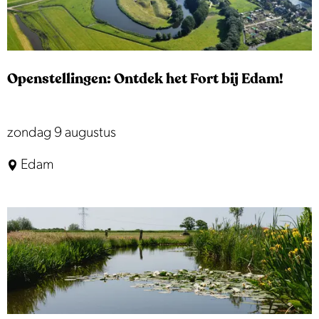
-
m
u
Openstellingen: Ontdek het Fort bij Edam!
z
i
e
O
zondag 9 augustus
k
p
Edam
o
e
p
n
h
s
e
t
t
e
w
l
a
l
t