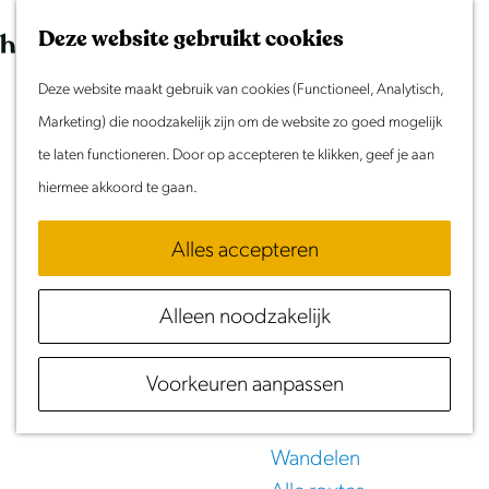
Morgen
G
K
Z
Dit weekend
Deze website gebruikt cookies
a
a
o
M
Evenement aanmelden
n
Deze website maakt gebruik van cookies (Functioneel, Analytisch,
a
e
e
Doen & Beleven
a
Marketing) die noodzakelijk zijn om de website zo goed mogelijk
r
k
n
UITagenda
Laag
Zomer in Laag Holland
a
te laten functioneren. Door op accepteren te klikken, geef je aan
t
e
u
Met kinderen
r
hiermee akkoord te gaan.
n
Holland
Cultuur & Erfgoed
d
Samen eropuit
Alles accepteren
in Noord-Holland
e
Rust & Stilte
h
Activiteiten
Alleen noodzakelijk
o
Meld je evenement aan!
m
Routes
Voorkeuren aanpassen
e
Fietsen
p
Varen
a
Wandelen
g