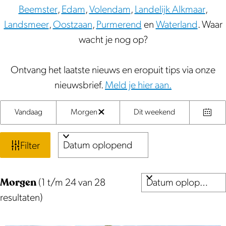
Beemster
,
Edam
,
Volendam
,
Landelijk Alkmaar
,
Landsmeer
,
Oostzaan
,
Purmerend
en
Waterland
. Waar
wacht je nog op?
Ontvang het laatste nieuws en eropuit tips via onze
nieuwsbrief.
Meld je hier aan.
W
S
W
Vandaag
Morgen
Dit weekend
W
K
o
a
a
i
i
r
n
Filter
t
s
e
t
n
F
s
e
z
e
S
i
d
Morgen
e
(1 t/m 24 van 28
e
o
o
l
a
r
resultaten)
r
r
e
t
t
o
t
e
u