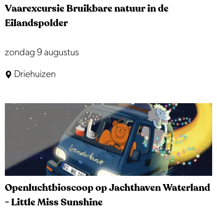
i
Vaarexcursie Bruikbare natuur in de
e
n
Eilandspolder
r
g
e
V
zondag 9 augustus
n
a
Driehuizen
:
a
O
r
n
e
t
x
d
c
e
u
k
r
h
s
Openluchtbioscoop op Jachthaven Waterland
e
i
- Little Miss Sunshine
t
e