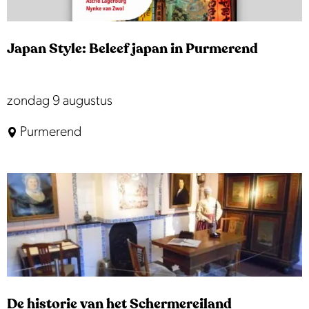
z
e
e
|
n
Japan Style: Beleef japan in Purmerend
L
e
v
J
zondag 9 augustus
e
a
Purmerend
n
p
&
a
w
n
e
S
r
t
k
y
v
l
a
e
n
De historie van het Schermereiland
: