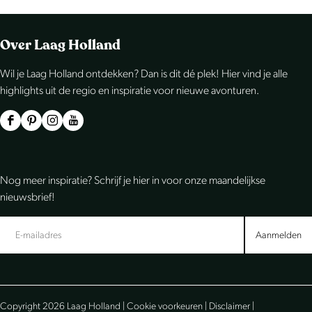
n
i
n
n
h
Over Laag Holland
d
a
a
o
i
a
a
Wil je Laag Holland ontdekken? Dan is dit dé plek! Hier vind je alle
u
highlights uit de regio en inspiratie voor nieuwe avonturen.
g
r
r
t
|
e
p
d
F
P
I
Y
H
p
a
e
a
i
n
o
e
c
n
s
u
a
g
v
Nog meer inspiratie? Schrijf je hier in voor onze maandelijkse
t
e
t
t
T
g
i
o
nieuwsbrief!
v
b
e
a
u
i
n
l
e
o
r
g
b
Aanmelden
r
n
a
g
o
e
r
e
h
a
e
k
s
a
L
a
L
t
m
a
n
Copyright 2026 Laag Holland |
a
Cookie voorkeuren
|
Disclaimer
|