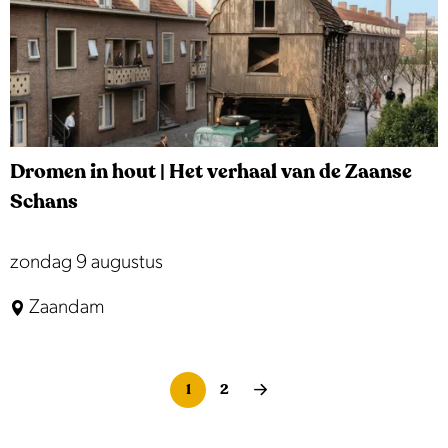
w
r
e
e
b
e
K
i
d
ê
e
i
b
k
Dromen in hout | Het verhaal van de Zaanse
e
Schans
D
zondag 9 augustus
r
Zaandam
o
m
e
1
2
H
G
G
n
i
u
a
a