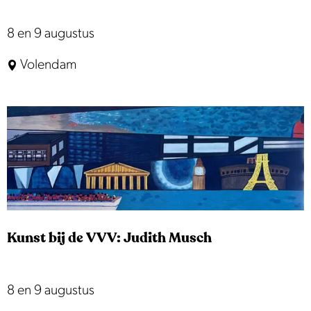
k
t
E
8 en 9 augustus
M
x
Volendam
o
p
n
o
n
s
i
i
c
t
k
i
e
e
n
|
d
Kunst bij de VVV: Judith Musch
O
a
e
m
V
K
8 en 9 augustus
r
u