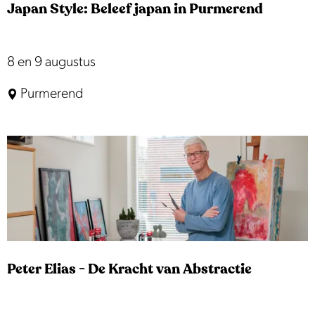
u
Japan Style: Beleef japan in Purmerend
L
m
i
e
e
t
v
r
J
8 en 9 augustus
e
e
.
a
r
Purmerend
n
p
s
&
a
w
n
e
S
r
t
k
y
v
l
a
e
n
Peter Elias - De Kracht van Abstractie
:
P
B
i
e