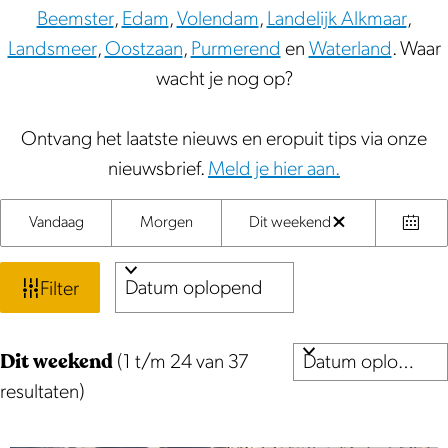
Beemster
,
Edam
,
Volendam
,
Landelijk Alkmaar
,
Landsmeer
,
Oostzaan
,
Purmerend
en
Waterland
. Waar
wacht je nog op?
Ontvang het laatste nieuws en eropuit tips via onze
nieuwsbrief.
Meld je hier aan.
W
S
W
Vandaag
Morgen
Dit weekend
W
K
o
a
a
i
i
r
n
Filter
t
s
e
t
n
F
s
e
z
e
S
i
d
Dit weekend
e
(1 t/m 24 van 37
e
o
o
l
a
r
resultaten)
r
r
e
t
t
o
t
e
u