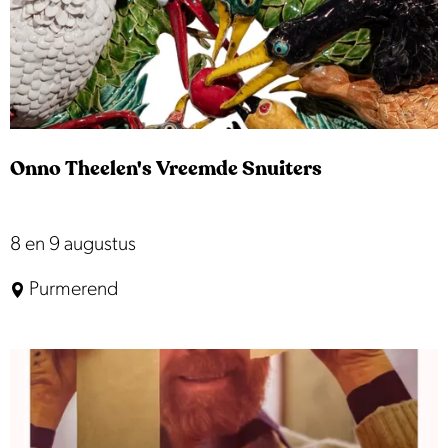
i
t
i
e
i
Onno Theelen's Vreemde Snuiters
n
d
e
O
8 en 9 augustus
D
n
Purmerend
o
n
r
o
p
T
s
h
k
e
e