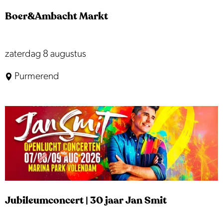
m
Boer&Ambacht Markt
a
r
k
B
zaterdag 8 augustus
t
o
Purmerend
E
e
d
r
a
&
m
A
m
b
a
c
Jubileumconcert | 30 jaar Jan Smit
h
t