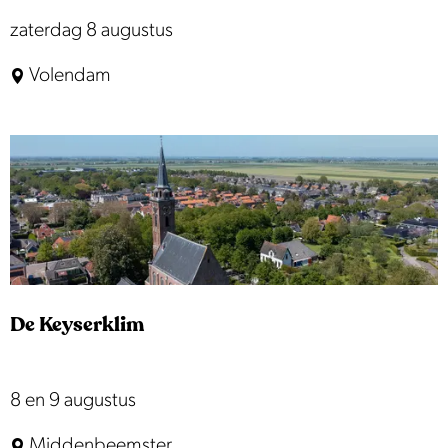
M
J
zaterdag 8 augustus
a
u
Volendam
r
b
k
i
t
l
e
u
m
c
o
De Keyserklim
n
c
e
D
8 en 9 augustus
r
e
Middenbeemster