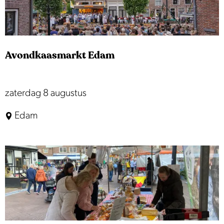
i
z
e
Avondkaasmarkt Edam
n
A
zaterdag 8 augustus
v
Edam
o
n
d
k
a
a
s