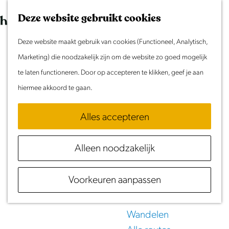
Morgen
G
K
Z
Dit weekend
Deze website gebruikt cookies
a
a
o
M
Evenement aanmelden
n
Deze website maakt gebruik van cookies (Functioneel, Analytisch,
a
e
e
Doen & Beleven
a
Marketing) die noodzakelijk zijn om de website zo goed mogelijk
r
k
n
UITagenda
Laag
Zomer in Laag Holland
a
te laten functioneren. Door op accepteren te klikken, geef je aan
t
e
u
Met kinderen
r
hiermee akkoord te gaan.
n
Holland
Cultuur & Erfgoed
d
Samen eropuit
Alles accepteren
in Noord-Holland
e
Rust & Stilte
h
Activiteiten
Alleen noodzakelijk
o
Meld je evenement aan!
m
Routes
Voorkeuren aanpassen
e
Fietsen
p
Varen
a
Wandelen
g