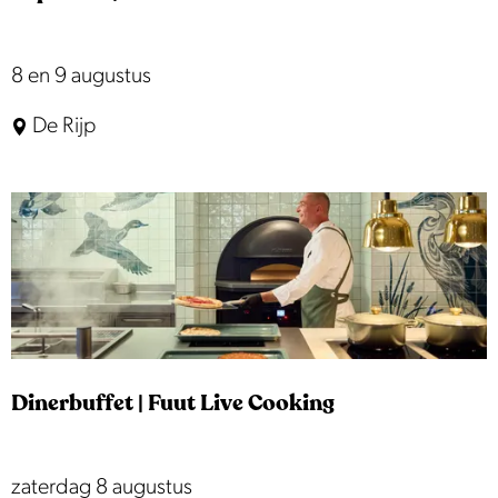
g
i
h
n
E
8 en 9 augustus
o
O
x
u
De Rijp
o
p
t
s
o
t
s
h
i
u
t
i
i
z
e
e
|
n
Dinerbuffet | Fuut Live Cooking
K
u
n
D
zaterdag 8 augustus