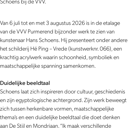
b
s
n
u
b
Schoens bij de VVV.
i
t
s
n
i
j
b
t
s
j
Van 6 juli tot en met 3 augustus 2026 is in de etalage
d
i
b
t
d
van de VVV Purmerend bijzonder werk te zien van
e
j
i
b
e
kunstenaar Hans Schoens. Hij presenteert onder andere
V
d
j
i
V
het schilderij Hé Ping – Vrede (kunstwerknr. 066), een
V
e
d
j
V
krachtig acrylwerk waarin schoonheid, symboliek en
V
V
e
d
V
maatschappelijke spanning samenkomen.
:
V
V
e
:
H
V
V
V
H
Duidelijke beeldtaal
a
:
V
V
a
Schoens laat zich inspireren door cultuur, geschiedenis
n
H
:
V
n
en zijn egyptologische achtergrond. Zijn werk beweegt
s
a
H
:
s
zich tussen herkenbare vormen, maatschappelijke
S
n
a
H
S
thema’s en een duidelijke beeldtaal die doet denken
c
s
n
a
c
aan De Stijl en Mondriaan. “Ik maak verschillende