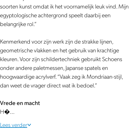
h
S
s
n
h
soorten kunst omdat ik het voornamelijk leuk vind. Mijn
o
c
S
s
o
egyptologische achtergrond speelt daarbij een
e
h
c
S
e
belangrijke rol.”
n
o
h
c
n
s
e
o
h
s
Kenmerkend voor zijn werk zijn de strakke lijnen,
n
e
o
geometrische vlakken en het gebruik van krachtige
s
n
e
kleuren. Voor zijn schildertechniek gebruikt Schoens
s
n
onder andere paletmessen, Japanse spatels en
s
hoogwaardige acrylverf. “Vaak zeg ik Mondriaan-stijl,
dan weet de vrager direct wat ik bedoel.”
Vrede en macht
H�…
Lees verder