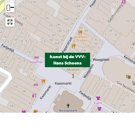
−
Kunst bij de VVV:
Hans Schoens
Leaflet
|
Powered by Esri | Esri, HERE, Garmin, USGS, Intermap, INCREMENT P, NRCAN, Esri Japan, METI, Esri China
(Hong Kong), NOSTRA, © OpenStreetMap contributors, and the GIS User Community