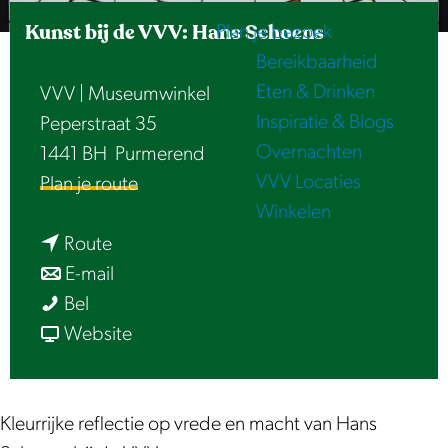
e
Kunst bij de VVV: Hans Schoens
Plan je bezoek
Bereikbaarheid
Eten & Drinken
VVV | Museumwinkel
Inspiratie & Blogs
Peperstraat 35
Overnachten
1441 BH
Purmerend
VVV Locaties
n
Plan je route
Winkelen
a
n
a
Route
a
n
r
E-mail
K
a
a
K
Bel
u
r
a
v
u
Website
n
K
r
a
n
s
u
K
n
s
t
n
u
K
t
Kleurrijke reflectie op vrede en macht van Hans