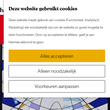
Dit weekend
G
K
Z
Deze website gebruikt cookies
Evenement aanmelden
a
a
o
M
n
Deze website maakt gebruik van cookies (Functioneel, Analytisch,
a
e
e
Sorry, deze activiteit is niet meer
Doen & Beleven
a
Marketing) die noodzakelijk zijn om de website zo goed mogelijk te
r
k
n
beschikbaar. Bekijk het
Zomer in Laag Holland
actuele aanbod
a
laten functioneren. Door op accepteren te klikken, geef je aan
t
e
u
voor de beschikbare opties.
Met kinderen
r
hiermee akkoord te gaan.
n
Cultuur & Erfgoed
d
Samen eropuit
Alles accepteren
e
Rust & Stilte
h
Activiteiten
Alleen noodzakelijk
o
Routes
m
Fietsen
Voorkeuren aanpassen
e
Varen
p
Wandelen
a
Alle routes
g