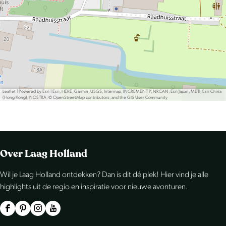
Leaflet
|
Powered by Esri | Esri, HERE, Garmin, USGS, Intermap, INCREMENT P, NRCAN, Esri Japan, METI, Esri China
(Hong Kong), NOSTRA, © OpenStreetMap contributors, and the GIS User Community
Over Laag Holland
Wil je Laag Holland ontdekken? Dan is dit dé plek! Hier vind je alle
highlights uit de regio en inspiratie voor nieuwe avonturen.
F
P
I
Y