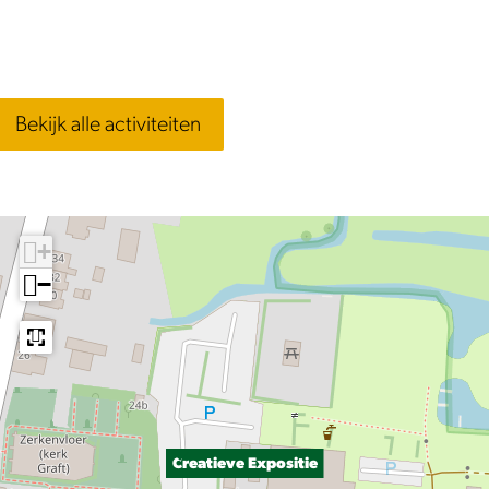
Bekijk alle activiteiten
+
−
Creatieve Expositie