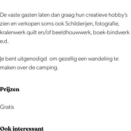
a
a
i
t
t
e
De vaste gasten laten dan graag hun creatieve hobby's
i
i
v
zien en verkopen soms ook Schilderijen, fotografie,
e
e
e
kralenwerk quilt en/of beeldhouwwerk, boek-bindwerk
v
v
E
e.d.
e
e
x
E
E
p
Je bent uitgenodigd om gezellig een wandeling te
x
x
o
maken over de camping.
p
p
s
o
o
i
Prijzen
s
s
t
i
i
i
t
t
e
Gratis
i
i
e
e
Ook interessant