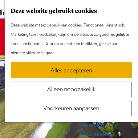
Dit weekend
G
K
Z
Deze website gebruikt cookies
Evenement aanmelden
a
a
o
M
n
Deze website maakt gebruik van cookies (Functioneel, Analytisch,
a
e
e
Sorry, deze activiteit is niet meer
Doen & Beleven
a
Marketing) die noodzakelijk zijn om de website zo goed mogelijk te
r
k
n
beschikbaar. Bekijk het
Zomer in Laag Holland
actuele aanbod
a
laten functioneren. Door op accepteren te klikken, geef je aan
t
e
u
voor de beschikbare opties.
Met kinderen
r
hiermee akkoord te gaan.
n
Cultuur & Erfgoed
d
Samen eropuit
Alles accepteren
e
Rust & Stilte
h
Activiteiten
Alleen noodzakelijk
o
Routes
m
Fietsen
Voorkeuren aanpassen
e
Varen
p
Wandelen
a
Alle routes
g