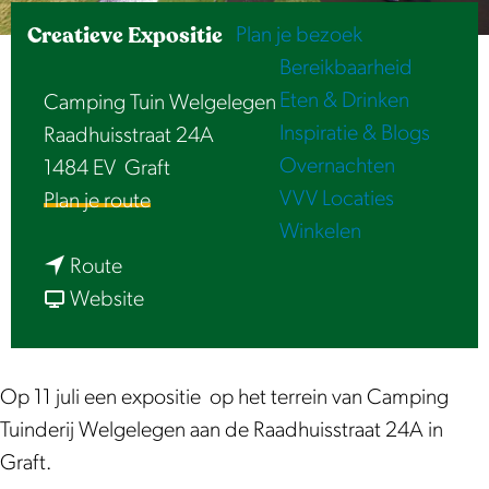
e
Creatieve Expositie
Plan je bezoek
Bereikbaarheid
Eten & Drinken
Camping Tuin Welgelegen
Inspiratie & Blogs
Raadhuisstraat 24A
Overnachten
1484 EV
Graft
VVV Locaties
n
Plan je route
Winkelen
a
n
a
Route
a
v
r
Website
a
a
C
r
n
r
C
C
e
Op 11 juli een expositie op het terrein van Camping
r
r
a
Tuinderij Welgelegen aan de Raadhuisstraat 24A in
e
e
t
Graft.