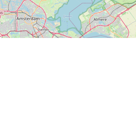
P, NRCAN, Esri Japan, METI, Esri China (Hong Kong), NOSTRA, © OpenStreetMap contributors, and the GIS User Com
lights uit de regio en inspiratie voor nieuwe avonturen.