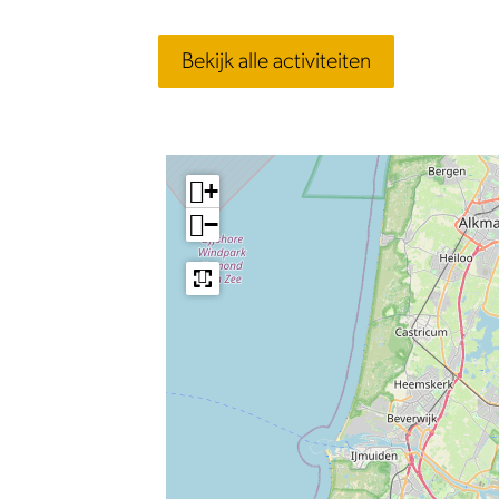
Bekijk alle activiteiten
+
−