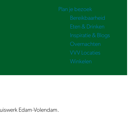
Plan je bezoek
Bereikbaarheid
Eten & Drinken
Inspiratie & Blogs
Overnachten
VVV Locaties
Winkelen
thuiswerk Edam-Volendam.