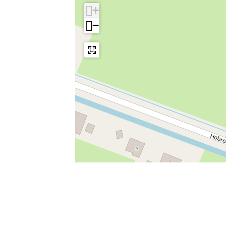
+
−
Leaflet
|
Powered by Esri | Esri, HERE, Garmin, USGS, Intermap, INCREMENT 