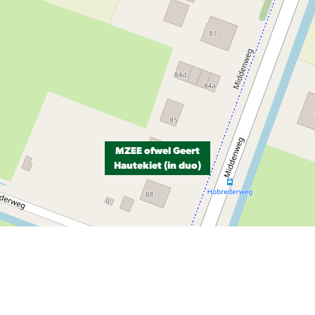
MZEE ofwel Geert
Hautekiet (in duo)
P, NRCAN, Esri Japan, METI, Esri China (Hong Kong), NOSTRA, © OpenStreetMap contributors, and the GIS User Com