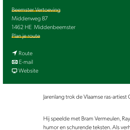
e
Beemster Vertoeving
Middenweg 87
1462 HE
Middenbeemster
n
Plan je route
a
n
a
Route
a
n
r
E-mail
a
a
v
M
Website
r
a
a
Z
M
r
n
E
Z
M
M
E
Jarenlang trok de Vlaamse ras-artiest
E
Z
Z
o
E
E
E
f
Hij speelde met Bram Vermeulen, Ray
o
E
E
w
humor en schurende teksten. Als verhal