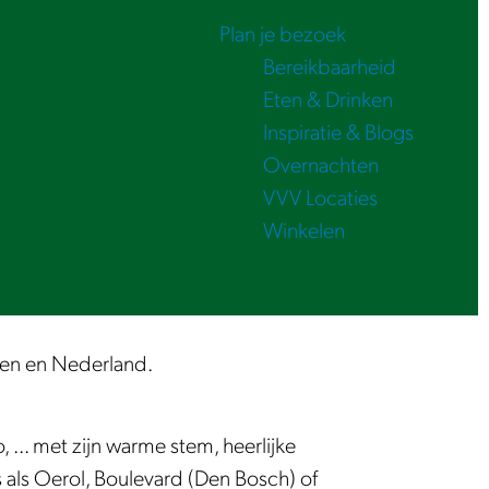
Plan je bezoek
Bereikbaarheid
Eten & Drinken
Inspiratie & Blogs
Overnachten
VVV Locaties
Winkelen
eren en Nederland.
. met zijn warme stem, heerlijke
ls als Oerol, Boulevard (Den Bosch) of