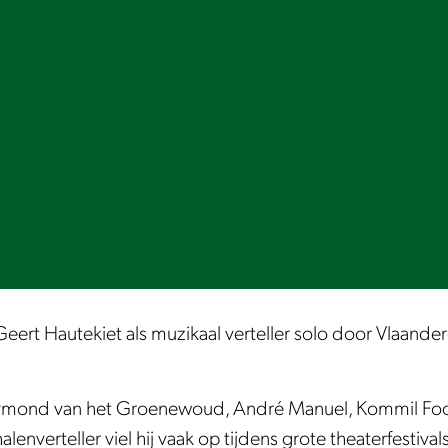
 Geert Hautekiet als muzikaal verteller solo door Vlaand
mond van het Groenewoud, André Manuel, Kommil Foo, ..
enverteller viel hij vaak op tijdens grote theaterfestiva