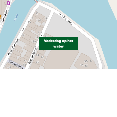
Vaderdag op het
water
P, NRCAN, Esri Japan, METI, Esri China (Hong Kong), NOSTRA, © OpenStreetMap contributors, and the GIS User Com