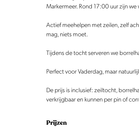
g
d
r
e
g
Markermeer. Rond 17:00 uur zijn we 
o
a
d
r
o
p
g
a
d
p
Actief meehelpen met zeilen, zelf ach
h
o
g
a
h
mag, niets moet.
e
p
o
g
e
t
h
p
o
t
Tijdens de tocht serveren we borrelha
w
e
h
p
w
a
t
e
h
a
Perfect voor Vaderdag, maar natuurli
t
w
t
e
t
e
a
w
t
e
De prijs is inclusief: zeiltocht, borrelh
r
t
a
w
r
verkrijgbaar en kunnen per pin of co
e
t
a
r
e
t
Prijzen
r
e
r