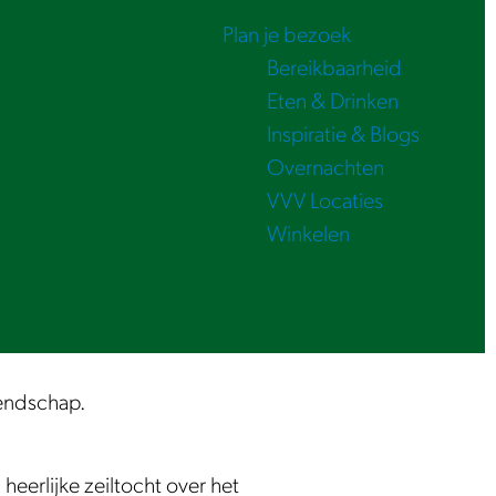
Plan je bezoek
Bereikbaarheid
Eten & Drinken
Inspiratie & Blogs
Overnachten
VVV Locaties
Winkelen
iendschap.
erlijke zeiltocht over het