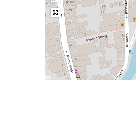
Leaflet
|
Powered by Esri | Esri, HERE, Garmin, USGS, Intermap, INCREMENT 