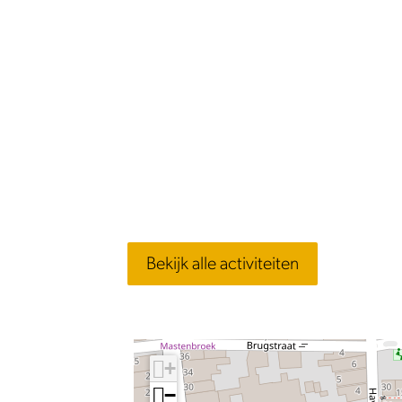
Bekijk alle activiteiten
+
−