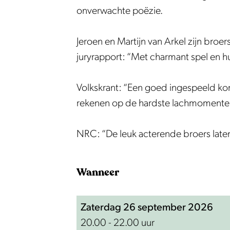
a
s
r
e
a
onverwachte poëzie.
n
v
s
r
n
A
a
v
s
A
Jeroen en Martijn van Arkel zijn broer
r
n
a
v
r
juryrapport: “Met charmant spel en h
k
A
n
a
k
e
r
A
n
e
Volkskrant: “Een goed ingespeeld kom
l
k
r
A
l
rekenen op de hardste lachmomente
-
e
k
r
-
Z
l
e
k
Z
NRC: “De leuk acterende broers laten 
e
-
l
e
e
g
Z
-
l
g
Wanneer
m
e
Z
-
m
a
g
e
Z
a
a
m
g
e
a
Zaterdag 26 september 2026
r
a
m
g
r
20.00 - 22.00 uur