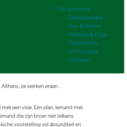
Plan je bezoek
Bereikbaarheid
Eten & Drinken
Inspiratie & Blogs
Overnachten
VVV Locaties
Winkelen
 Althans, ze werken eraan.
 met een visie. Een plan. Iemand met
mand die zijn broer niet telkens
sche voorstelling vol absurditeit en