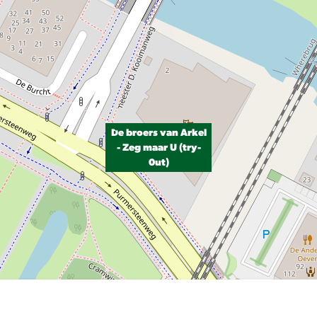
De broers van Arkel
- Zeg maar U (try-
0ut)
P, NRCAN, Esri Japan, METI, Esri China (Hong Kong), NOSTRA, © OpenStreetMap contributors, and the GIS User Com