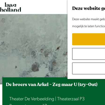
G
Deze website g
a
n
Deze website maakt gebru
a
mogelijk te laten functi
a
r
d
e
h
o
m
e
De broers van Arkel - Zeg maar U (try-0ut)
p
a
Theater De Verbeelding | Theaterzaal P3
g