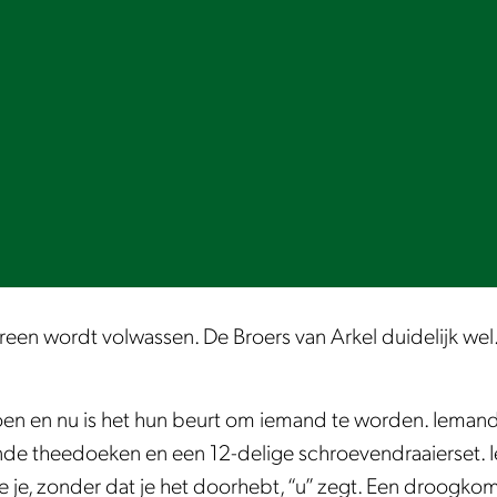
reen wordt volwassen. De Broers van Arkel duidelijk wel.
oen en nu is het hun beurt om iemand te worden. Iemand
de theedoeken en een 12-delige schroevendraaierset. Ie
e je, zonder dat je het doorhebt, “u” zegt. Een droogkomi