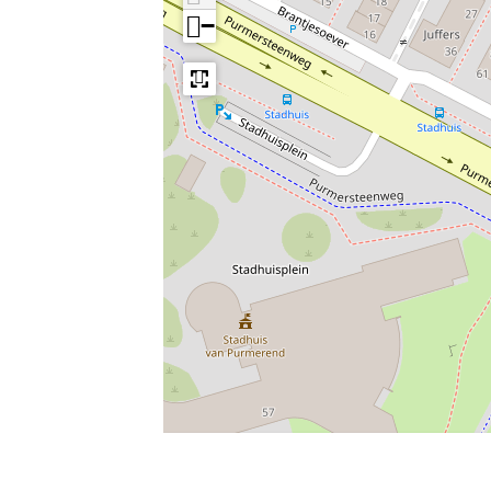
−
Leaflet
|
Powered by Esri | Esri, HERE, Garmin, USGS, Intermap, INCREMENT 