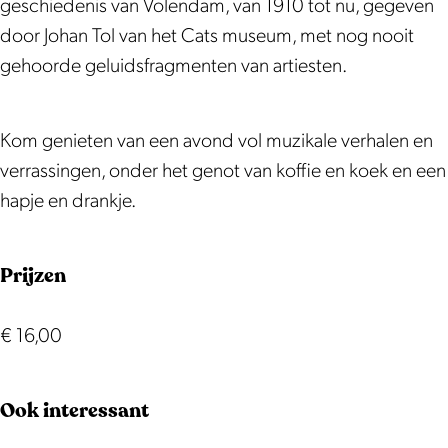
z
m
n
e
z
geschiedenis van Volendam, van 1910 tot nu, gegeven
i
u
m
n
i
door Johan Tol van het Cats museum, met nog nooit
k
z
u
m
k
gehoorde geluidsfragmenten van artiesten.
a
i
z
u
a
l
k
i
z
l
Kom genieten van een avond vol muzikale verhalen en
e
a
k
i
e
verrassingen, onder het genot van koffie en koek en een
r
l
a
k
r
hapje en drankje.
e
e
l
a
e
i
r
e
l
i
Prijzen
s
e
r
e
s
d
i
e
r
d
o
s
i
e
o
€ 16,00
o
d
s
i
o
r
o
d
s
r
Ook interessant
d
o
o
d
d