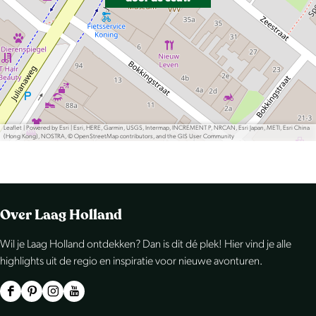
Leaflet
|
Powered by Esri | Esri, HERE, Garmin, USGS, Intermap, INCREMENT P, NRCAN, Esri Japan, METI, Esri China
(Hong Kong), NOSTRA, © OpenStreetMap contributors, and the GIS User Community
Over Laag Holland
Wil je Laag Holland ontdekken? Dan is dit dé plek! Hier vind je alle
highlights uit de regio en inspiratie voor nieuwe avonturen.
F
P
I
Y