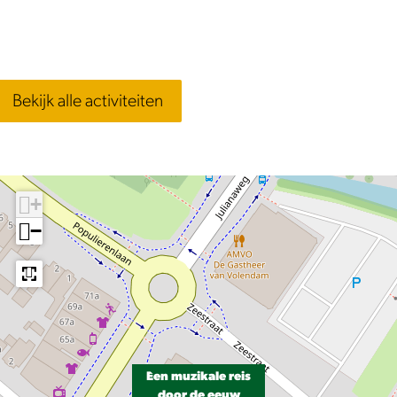
Bekijk alle activiteiten
+
−
Een muzikale reis
door de eeuw