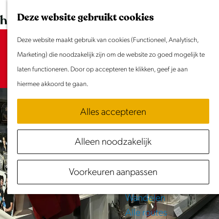
Dit weekend
G
K
Z
Deze website gebruikt cookies
Evenement aanmelden
a
a
o
M
n
Deze website maakt gebruik van cookies (Functioneel, Analytisch,
a
e
e
Sorry, deze activiteit is niet meer
Doen & Beleven
a
Marketing) die noodzakelijk zijn om de website zo goed mogelijk te
r
k
n
beschikbaar. Bekijk het
Zomer in Laag Holland
actuele aanbod
a
laten functioneren. Door op accepteren te klikken, geef je aan
t
e
u
voor de beschikbare opties.
Met kinderen
r
hiermee akkoord te gaan.
n
Cultuur & Erfgoed
d
Samen eropuit
Alles accepteren
e
Rust & Stilte
h
Activiteiten
Alleen noodzakelijk
o
Routes
m
Fietsen
Voorkeuren aanpassen
e
Varen
p
Wandelen
a
Alle routes
g