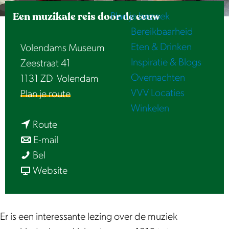
e
Een muzikale reis door de eeuw
Plan je bezoek
Bereikbaarheid
Eten & Drinken
Volendams Museum
Inspiratie & Blogs
Zeestraat 41
Overnachten
1131 ZD
Volendam
VVV Locaties
n
Plan je route
Winkelen
a
n
a
Route
a
n
r
E-mail
E
a
a
E
Bel
e
r
a
v
e
Website
n
E
r
a
n
m
e
E
n
m
u
n
e
E
u
Er is een interessante lezing over de muziek