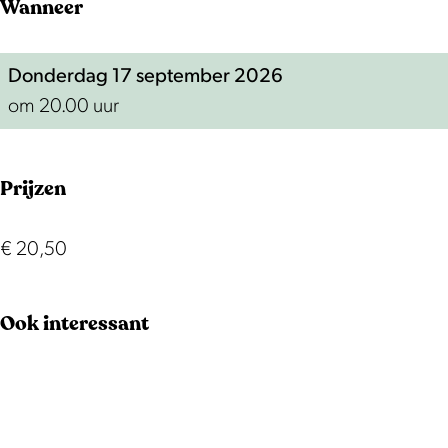
Wanneer
n
i
i
a
g
n
n
l
a
g
g
o
Donderdag 17 september 2026
l
a
a
n
om 20.00 uur
o
l
l
g
n
o
o
Prijzen
g
n
n
g
g
€ 20,50
Ook interessant