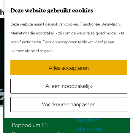
Dit weekend
G
K
Z
Deze website gebruikt cookies
Evenement aanmelden
a
a
o
M
n
Deze website maakt gebruik van cookies (Functioneel, Analytisch,
a
e
e
Doen & Beleven
a
Marketing) die noodzakelijk zijn om de website zo goed mogelijk te
r
k
n
Zomer in Laag Holland
a
laten functioneren. Door op accepteren te klikken, geef je aan
t
e
u
Met kinderen
r
hiermee akkoord te gaan.
n
Cultuur & Erfgoed
d
Samen eropuit
Alles accepteren
e
Rust & Stilte
h
Activiteiten
Alleen noodzakelijk
o
Routes
m
Fietsen
Voorkeuren aanpassen
e
Pop up choir | Christmas singalong
Varen
p
Wandelen
a
Poppodium P3
Alle routes
g