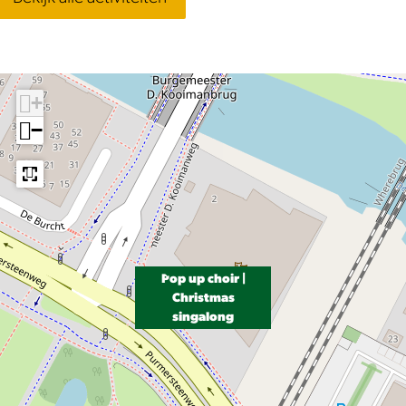
+
−
Pop up choir |
Christmas
singalong