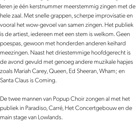
o
h
h
r
leren je één kerstnummer meerstemmig zingen met de
i
o
o
|
hele zaal. Met snelle grappen, scherpe improvisatie en
r
i
i
C
vooral het wow-gevoel van samen zingen. Het publiek
|
r
r
h
is de artiest, iedereen met een stem is welkom. Geen
C
|
|
r
poespas, gewoon met honderden anderen keihard
h
C
C
i
meezingen. Naast het driestemmige hoofdgerecht is
r
h
h
s
de avond gevuld met genoeg andere muzikale hapjes
i
r
r
t
zoals Mariah Carey, Queen, Ed Sheeran, Wham; en
s
i
i
m
Santa Claus is Coming.
t
s
s
a
m
t
t
s
De twee mannen van Popup Choir zongen al met het
a
m
m
s
publiek in Paradiso, Carré, Het Concertgebouw en de
s
a
a
i
main stage van Lowlands.
s
s
s
n
i
s
s
g