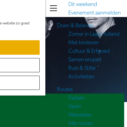
Dit weekend
K
Z
Evenement aanmelden
a
o
M
de website zo goed
a
e
e
Doen & Beleven
r
k
n
Zomer in Laag Holland
t
e
u
Met kinderen
n
Cultuur & Erfgoed
Samen eropuit
Rust & Stilte
Activiteiten
Routes
Fietsen
Varen
Wandelen
Alle routes