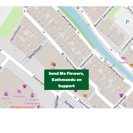
Send Me Flowers,
Kathmandu en
Support