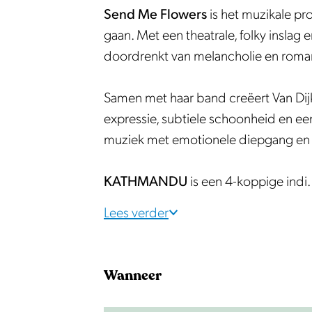
w
l
F
e
w
Send Me Flowers
is het muzikale pr
e
o
l
F
e
gaan. Met een theatrale, folky inslag 
r
w
o
l
r
doordrenkt van melancholie en romanti
s
e
w
o
s
,
r
e
w
,
Samen met haar band creëert Van Dijk
K
s
r
e
K
expressie, subtiele schoonheid en 
a
,
s
r
a
muziek met emotionele diepgang en ee
t
K
,
s
t
h
a
K
,
h
KATHMANDU
is een 4-koppige ind
m
t
a
K
m
a
h
t
a
a
Lees verder
n
m
h
t
n
d
a
m
h
d
Wanneer
u
n
a
m
u
e
d
n
a
e