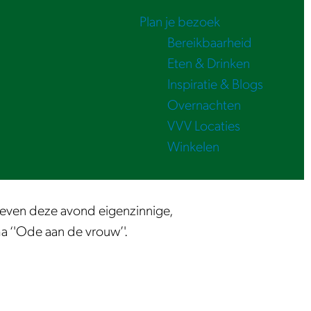
Plan je bezoek
Bereikbaarheid
Eten & Drinken
Inspiratie & Blogs
Overnachten
VVV Locaties
Winkelen
geven deze avond eigenzinnige,
 ‘'Ode aan de vrouw’'.