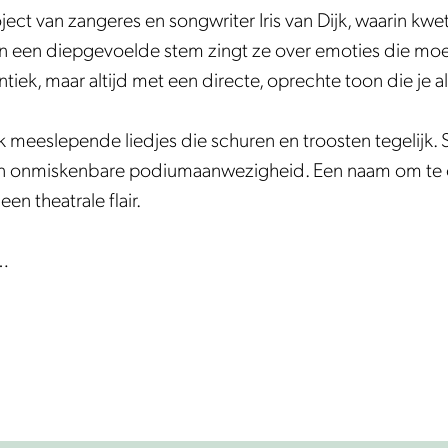
oject van zangeres en songwriter Iris van Dijk, waarin kw
en een diepgevoelde stem zingt ze over emoties die moeili
ek, maar altijd met een directe, oprechte toon die je als
 meeslepende liedjes die schuren en troosten tegelijk. 
een onmiskenbare podiumaanwezigheid. Een naam om te
n theatrale flair.
i…