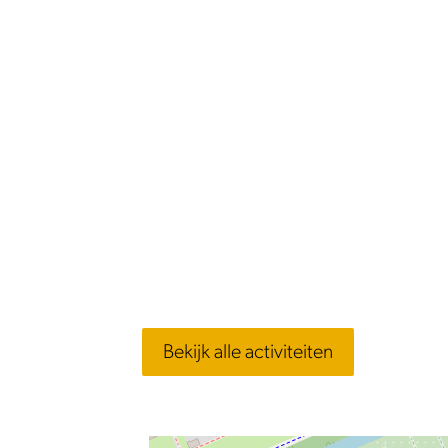
p
o
S
|
p
e
u
o
S
e
r
p
u
o
r
t
e
p
u
t
r
r
e
p
r
o
t
r
e
o
u
r
t
r
u
p
o
r
t
p
e
u
o
r
e
r
p
u
o
r
e
p
u
r
e
p
Bekijk alle activiteiten
r
e
r