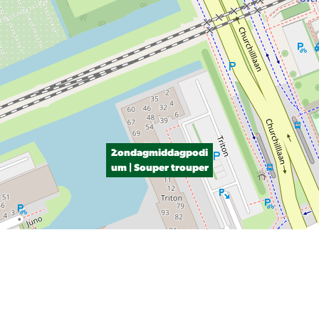
Zondagmiddagpodi
um | Souper trouper
P, NRCAN, Esri Japan, METI, Esri China (Hong Kong), NOSTRA, © OpenStreetMap contributors, and the GIS User Com