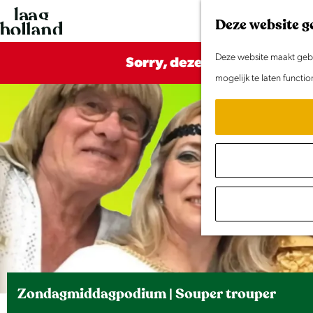
G
Deze website g
a
n
Deze website maakt gebru
Sorry, deze activiteit is ni
a
mogelijk te laten functi
a
r
d
e
h
o
m
e
p
a
Zondagmiddagpodium | Souper trouper
g