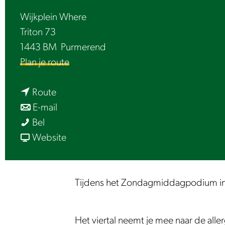
e
Wijkplein Where
Triton 73
1443 BM
Purmerend
n
Plan je route
a
n
a
Route
a
n
r
E-mail
Z
a
a
Z
Bel
o
r
a
v
o
Website
n
Z
r
a
n
d
o
Z
n
d
a
n
o
Z
a
Tijdens het Zondagmiddagpodium in W
g
d
n
o
g
m
a
d
n
m
Het viertal neemt je mee naar de aller