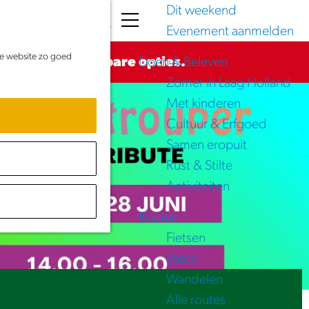
Dit weekend
K
Z
Evenement aanmelden
a
o
M
de website zo goed
a
e
e
voor de beschikbare opties.
Doen & Beleven
r
k
n
Zomer in Laag Holland
t
e
u
Met kinderen
n
Cultuur & Erfgoed
Samen eropuit
Rust & Stilte
Activiteiten
Routes
Fietsen
Varen
Wandelen
Alle routes