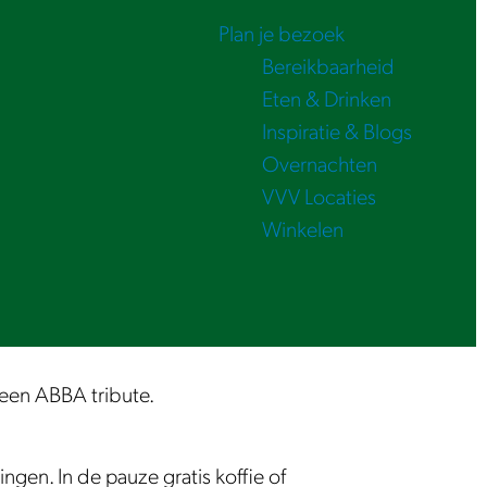
Plan je bezoek
Bereikbaarheid
Eten & Drinken
Inspiratie & Blogs
Overnachten
VVV Locaties
Winkelen
een ABBA tribute.
ngen. In de pauze gratis koffie of