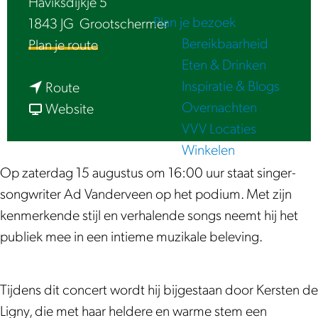
Haviksdijkje 5
e
Plan je bezoek
1843 JG
Grootschermer
Bereikbaarheid
n
Plan je route
Eten & Drinken
a
Inspiratie & Blogs
n
a
Route
Overnachten
a
v
r
Website
VVV Locaties
a
a
A
Winkelen
r
n
d
A
A
V
Op zaterdag 15 augustus om 16:00 uur staat singer-
d
d
a
songwriter Ad Vanderveen op het podium. Met zijn
V
V
n
kenmerkende stijl en verhalende songs neemt hij het
a
a
d
publiek mee in een intieme muzikale beleving.
n
n
e
d
d
r
Tijdens dit concert wordt hij bijgestaan door Kersten de
e
e
v
Ligny, die met haar heldere en warme stem een