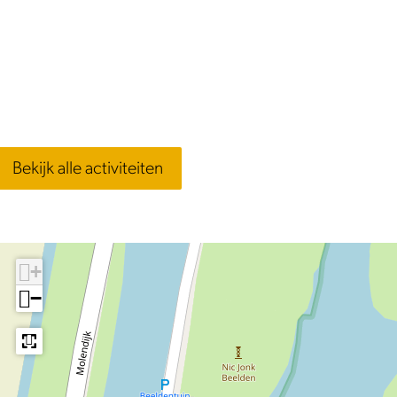
Bekijk alle activiteiten
+
−