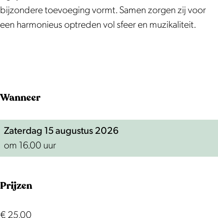
r
r
e
bijzondere toevoeging vormt. Samen zorgen zij voor
v
v
e
een harmonieus optreden vol sfeer en muzikaliteit.
e
e
n
e
e
&
n
n
K
&
&
e
K
K
r
Wanneer
e
e
s
r
r
t
Zaterdag 15 augustus 2026
s
s
e
om 16.00 uur
t
t
n
e
e
d
n
n
e
Prijzen
d
d
L
e
e
i
€ 25,00