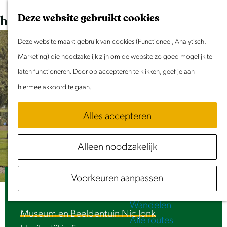
Dit weekend
G
K
Z
Deze website gebruikt cookies
Evenement aanmelden
a
a
o
M
n
Deze website maakt gebruik van cookies (Functioneel, Analytisch,
a
e
e
Doen & Beleven
a
Marketing) die noodzakelijk zijn om de website zo goed mogelijk te
r
k
n
Zomer in Laag Holland
a
laten functioneren. Door op accepteren te klikken, geef je aan
t
e
u
Met kinderen
r
hiermee akkoord te gaan.
n
Cultuur & Erfgoed
d
Samen eropuit
Alles accepteren
e
Rust & Stilte
h
Activiteiten
Alleen noodzakelijk
o
Routes
m
Fietsen
Voorkeuren aanpassen
e
Ad Vanderveen & Kersten de Ligny
Varen
p
Wandelen
a
Museum en Beeldentuin Nic Jonk
Alle routes
g