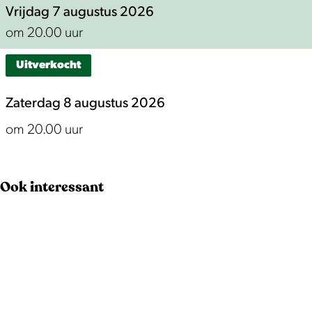
J
J
n
Vrijdag 7 augustus 2026
a
a
S
om 20.00 uur
n
n
m
Uitverkocht
S
S
i
m
m
t
Zaterdag 8 augustus 2026
i
i
om 20.00 uur
t
t
Ook interessant