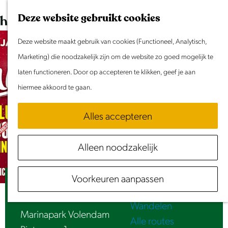
Dit weekend
G
K
Z
Deze website gebruikt cookies
Evenement aanmelden
a
a
o
M
n
Deze website maakt gebruik van cookies (Functioneel, Analytisch,
a
e
e
Doen & Beleven
a
Marketing) die noodzakelijk zijn om de website zo goed mogelijk te
r
k
n
Zomer in Laag Holland
a
laten functioneren. Door op accepteren te klikken, geef je aan
t
e
u
Met kinderen
r
hiermee akkoord te gaan.
n
Cultuur & Erfgoed
d
Samen eropuit
Alles accepteren
e
Rust & Stilte
h
Activiteiten
Alleen noodzakelijk
o
Routes
m
Fietsen
Voorkeuren aanpassen
e
Jubileumconcert | 30 jaar Jan Smit
Varen
p
Wandelen
a
Marinapark Volendam
Alle routes
g