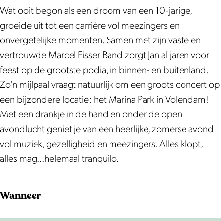
m
m
o
Wat ooit begon als een droom van een 10-jarige,
c
c
n
groeide uit tot een carrière vol meezingers en
o
o
c
onvergetelijke momenten. Samen met zijn vaste en
n
n
e
vertrouwde Marcel Fisser Band zorgt Jan al jaren voor
c
c
r
feest op de grootste podia, in binnen- en buitenland.
e
e
t
Zo’n mijlpaal vraagt natuurlijk om een groots concert op
r
r
|
een bijzondere locatie: het Marina Park in Volendam!
t
t
3
Met een drankje in de hand en onder de open
|
|
0
avondlucht geniet je van een heerlijke, zomerse avond
3
3
j
vol muziek, gezelligheid en meezingers. Alles klopt,
0
0
a
alles mag...helemaal tranquilo.
j
j
a
a
a
r
Wanneer
a
a
J
r
r
a