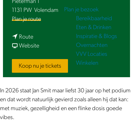
Pieterman 1
e
Plan je bezoek
1131 PW
Volendam
Bereikbaarheid
n
Plan je route
Eten & Drinken
a
Inspiratie & Blogs
n
a
Route
Overnachten
a
v
r
Website
VVV Locaties
a
a
J
Winkelen
r
n
u
Koop nu je tickets
J
J
b
u
u
i
b
b
l
In 2026 staat Jan Smit maar liefst 30 jaar op het podium
i
i
e
en dat wordt natuurlijk gevierd zoals alleen hij dat kan:
l
l
u
met muziek, gezelligheid en een flinke dosis goede
e
e
m
vibes.
u
u
c