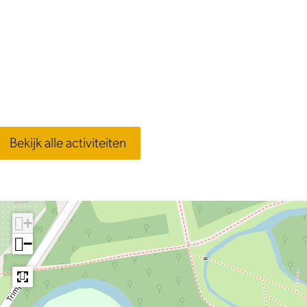
Bekijk alle activiteiten
+
−