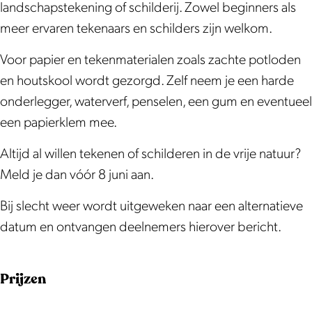
n
i
i
e
landschapstekening of schilderij. Zowel beginners als
H
n
n
e
meer ervaren tekenaars en schilders zijn welkom.
e
H
H
m
Voor papier en tekenmaterialen zoals zachte potloden
e
e
e
t
en houtskool wordt gezorgd. Zelf neem je een harde
m
e
e
u
onderlegger, waterverf, penselen, een gum en eventueel
t
m
m
i
een papierklem mee.
u
t
t
n
i
u
u
d
Altijd al willen tekenen of schilderen in de vrije natuur?
n
i
i
e
Meld je dan vóór 8 juni aan.
d
n
n
D
Bij slecht weer wordt uitgeweken naar een alternatieve
e
d
d
w
datum en ontvangen deelnemers hierover bericht.
D
e
e
a
w
D
D
r
Prijzen
a
w
w
s
r
a
a
g