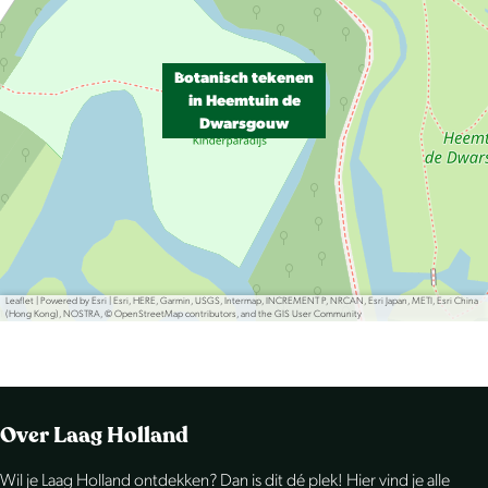
Botanisch tekenen
in Heemtuin de
Dwarsgouw
Leaflet
|
Powered by Esri | Esri, HERE, Garmin, USGS, Intermap, INCREMENT P, NRCAN, Esri Japan, METI, Esri China
(Hong Kong), NOSTRA, © OpenStreetMap contributors, and the GIS User Community
Over Laag Holland
Wil je Laag Holland ontdekken? Dan is dit dé plek! Hier vind je alle