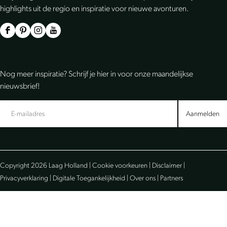
highlights uit de regio en inspiratie voor nieuwe avonturen.
F
P
I
Y
a
i
n
o
c
n
s
u
Nog meer inspiratie? Schrijf je hier in voor onze maandelijkse
e
t
t
T
nieuwsbrief!
b
e
a
u
o
r
g
b
Aanmelden
o
e
r
e
k
s
a
L
L
t
m
a
Copyright 2026 Laag Holland |
Cookie voorkeuren
|
Disclaimer
|
a
L
L
a
Privacyverklaring
|
Digitale Toegankelijkheid
|
Over ons
|
Partners
a
a
a
g
g
a
a
H
H
g
g
o