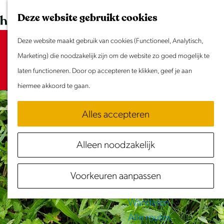
Dit weekend
G
K
Z
Deze website gebruikt cookies
Evenement aanmelden
a
a
o
M
n
Deze website maakt gebruik van cookies (Functioneel, Analytisch,
a
e
e
Sorry, deze activiteit is niet meer
Doen & Beleven
a
Marketing) die noodzakelijk zijn om de website zo goed mogelijk te
r
k
n
beschikbaar. Bekijk het
Zomer in Laag Holland
actuele aanbod
a
laten functioneren. Door op accepteren te klikken, geef je aan
t
e
u
voor de beschikbare opties.
Met kinderen
r
hiermee akkoord te gaan.
n
Cultuur & Erfgoed
d
Samen eropuit
Alles accepteren
e
Rust & Stilte
h
Activiteiten
Alleen noodzakelijk
o
Routes
m
Fietsen
Voorkeuren aanpassen
e
Varen
p
Wandelen
a
Alle routes
g