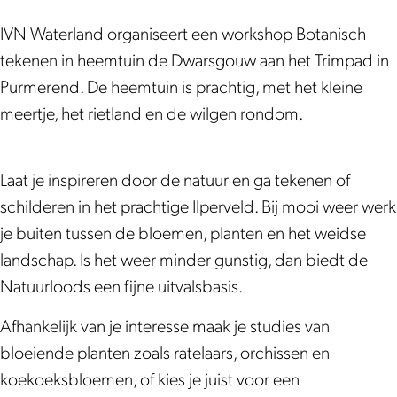
t
o
o
n
a
t
t
i
IVN Waterland organiseert een workshop Botanisch
n
a
a
s
tekenen in heemtuin de Dwarsgouw aan het Trimpad in
i
n
n
c
Purmerend. De heemtuin is prachtig, met het kleine
s
i
i
h
meertje, het rietland en de wilgen rondom.
c
s
s
t
h
c
c
e
Laat je inspireren door de natuur en ga tekenen of
t
h
h
k
schilderen in het prachtige Ilperveld. Bij mooi weer werk
e
t
t
e
je buiten tussen de bloemen, planten en het weidse
k
e
e
n
landschap. Is het weer minder gunstig, dan biedt de
e
k
k
e
Natuurloods een fijne uitvalsbasis.
n
e
e
n
e
n
n
i
Afhankelijk van je interesse maak je studies van
n
e
e
n
bloeiende planten zoals ratelaars, orchissen en
i
n
n
H
koekoeksbloemen, of kies je juist voor een