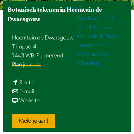
e
Botanisch tekenen in Heemtuin de
Plan je bezoek
Bereikbaarheid
Dwarsgouw
Eten & Drinken
Inspiratie & Blogs
Heemtuin de Dwarsgouw
Overnachten
Trimpad 4
VVV Locaties
1443 WB
Purmerend
Winkelen
n
Plan je route
a
n
a
Route
a
n
r
E-mail
a
a
v
B
Website
r
a
a
o
B
r
n
t
Meld je aan!
o
B
B
a