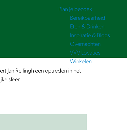
Plan je bezoek
Bereikbaarheid
Eten & Drinken
Inspiratie & Blogs
Overnachten
VVV Locaties
Winkelen
t Jan Reilingh een optreden in het
ke sfeer.