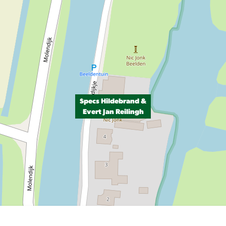
Specs Hildebrand &
Evert Jan Reilingh
P, NRCAN, Esri Japan, METI, Esri China (Hong Kong), NOSTRA, © OpenStreetMap contributors, and the GIS User Com