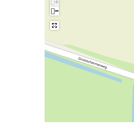
+
−
Leaflet
|
Powered by Esri | Esri, HERE, Garmin, USGS, Intermap, INCREMENT 