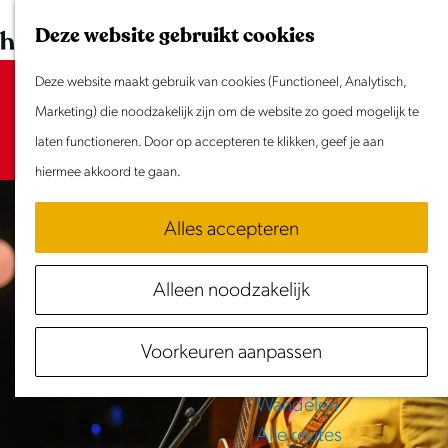
Dit weekend
G
K
Z
Deze website gebruikt cookies
Evenement aanmelden
a
a
o
M
n
Deze website maakt gebruik van cookies (Functioneel, Analytisch,
a
e
e
Sorry, deze activiteit is niet meer
Doen & Beleven
a
Marketing) die noodzakelijk zijn om de website zo goed mogelijk te
r
k
n
beschikbaar. Bekijk het
Zomer in Laag Holland
actuele aanbod
a
laten functioneren. Door op accepteren te klikken, geef je aan
t
e
u
voor de beschikbare opties.
Met kinderen
r
hiermee akkoord te gaan.
n
Cultuur & Erfgoed
d
Samen eropuit
Alles accepteren
e
Rust & Stilte
h
Activiteiten
Alleen noodzakelijk
o
Routes
m
Fietsen
Voorkeuren aanpassen
e
Varen
p
Wandelen
a
Alle routes
g