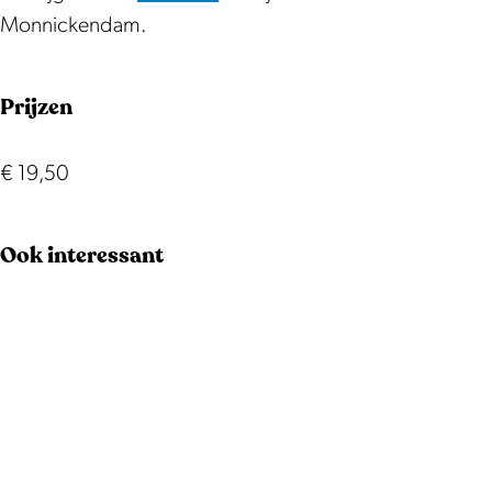
v
l
Monnickendam.
a
Z
l
w
Prijzen
Z
e
w
t
e
€ 19,50
t
Ook interessant