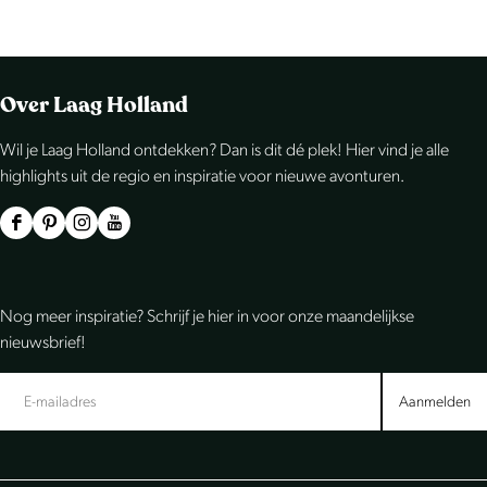
Over Laag Holland
Wil je Laag Holland ontdekken? Dan is dit dé plek! Hier vind je alle
highlights uit de regio en inspiratie voor nieuwe avonturen.
F
P
I
Y
a
i
n
o
c
n
s
u
Nog meer inspiratie? Schrijf je hier in voor onze maandelijkse
e
t
t
T
nieuwsbrief!
b
e
a
u
o
r
g
b
Aanmelden
o
e
r
e
k
s
a
L