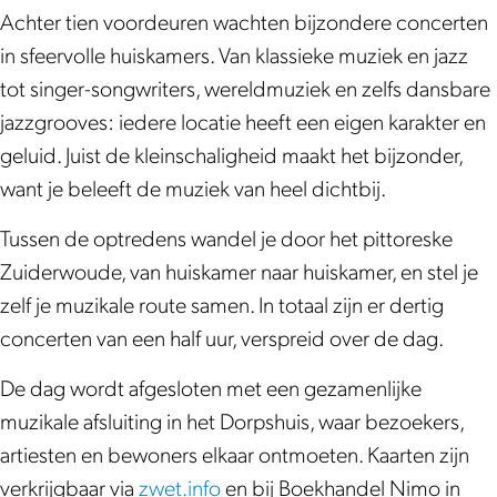
a
e
Achter tien voordeuren wachten bijzondere concerten
m
r
in sfeervolle huiskamers. Van klassieke muziek en jazz
e
m
tot singer-songwriters, wereldmuziek en zelfs dansbare
r
u
jazzgrooves: iedere locatie heeft een eigen karakter en
m
z
geluid. Juist de kleinschaligheid maakt het bijzonder,
u
i
want je beleeft de muziek van heel dichtbij.
z
e
i
k
Tussen de optredens wandel je door het pittoreske
e
f
Zuiderwoude, van huiskamer naar huiskamer, en stel je
k
e
zelf je muzikale route samen. In totaal zijn er dertig
f
s
concerten van een half uur, verspreid over de dag.
e
t
De dag wordt afgesloten met een gezamenlijke
s
i
muzikale afsluiting in het Dorpshuis, waar bezoekers,
t
v
artiesten en bewoners elkaar ontmoeten. Kaarten zijn
i
a
verkrijgbaar via
zwet.info
en bij Boekhandel Nimo in