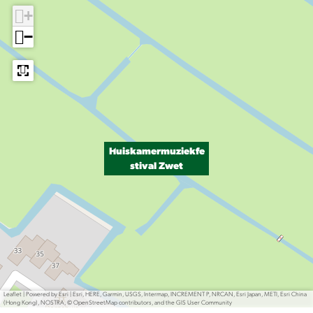
+
−
Huiskamermuziekfe
stival Zwet
Leaflet
|
Powered by Esri | Esri, HERE, Garmin, USGS, Intermap, INCREMENT P, NRCAN, Esri Japan, METI, Esri China
(Hong Kong), NOSTRA, © OpenStreetMap contributors, and the GIS User Community