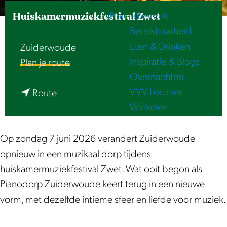
e
Huiskamermuziekfestival Zwet
Plan je bezoek
Bereikbaarheid
Eten & Drinken
Zuiderwoude
Inspiratie & Blogs
n
Plan je route
Overnachten
a
VVV Locaties
n
a
Route
Winkelen
a
r
a
H
r
u
Op zondag 7 juni 2026 verandert Zuiderwoude
H
i
opnieuw in een muzikaal dorp tijdens
u
s
huiskamermuziekfestival Zwet. Wat ooit begon als
i
k
Pianodorp Zuiderwoude keert terug in een nieuwe
s
a
vorm, met dezelfde intieme sfeer en liefde voor muziek.
k
m