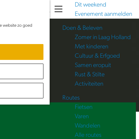
Dit weekend
K
Z
Evenement aanmelden
a
o
M
de website zo goed
a
e
e
Doen & Beleven
r
k
n
Zomer in Laag Holland
t
e
u
Met kinderen
n
Cultuur & Erfgoed
Samen eropuit
Rust & Stilte
Activiteiten
Routes
Fietsen
Varen
Wandelen
Alle routes