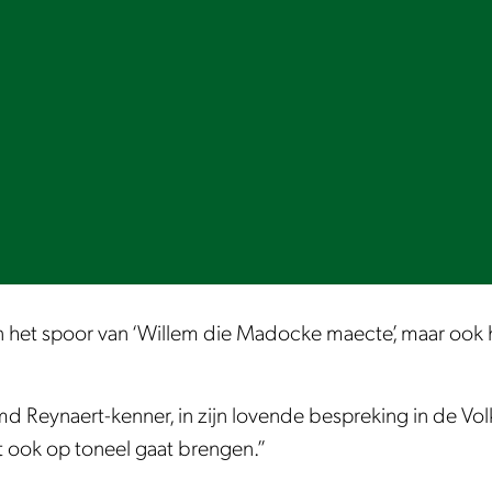
 in het spoor van ‘Willem die Madocke maecte’, maar ook
d Reynaert-kenner, in zijn lovende bespreking in de Volk
st ook op toneel gaat brengen.”