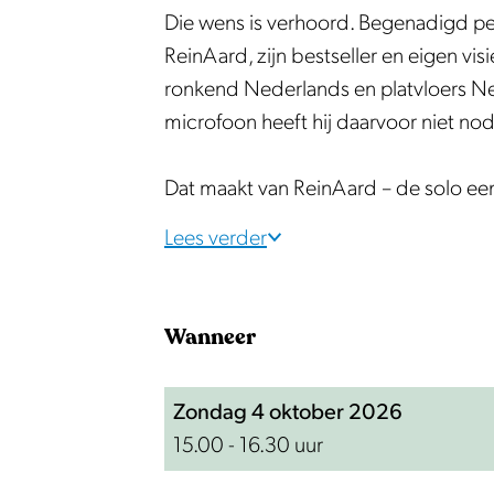
&
y
o
n
&
Die wens is verhoord. Begenadigd pe
B
e
y
o
B
ReinAard, zijn bestseller en eigen vi
e
&
e
y
e
ronkend Nederlands en platvloers Ned
h
B
&
e
h
microfoon heeft hij daarvoor niet nod
o
e
B
&
o
u
h
e
B
u
Dat maakt van ReinAard – de solo e
d
o
h
e
d
d
u
o
h
d
Lees verder
e
d
u
o
e
B
d
d
u
B
Wanneer
e
e
d
d
e
g
B
e
d
g
e
e
B
e
e
Zondag 4 oktober 2026
e
g
e
B
e
15.00 - 16.30 uur
r
e
g
e
r