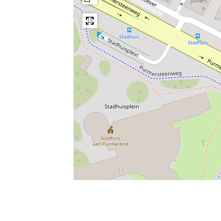
Leaflet
|
Powered by Esri | Esri, HERE, Garmin, USGS, Intermap, INCREMENT 