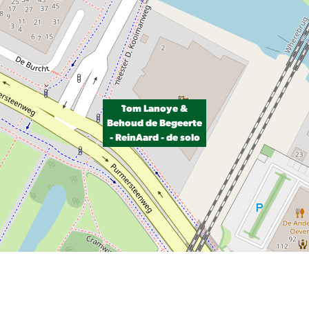
Tom Lanoye &
Behoud de Begeerte
- ReinAard - de solo
P, NRCAN, Esri Japan, METI, Esri China (Hong Kong), NOSTRA, © OpenStreetMap contributors, and the GIS User Com