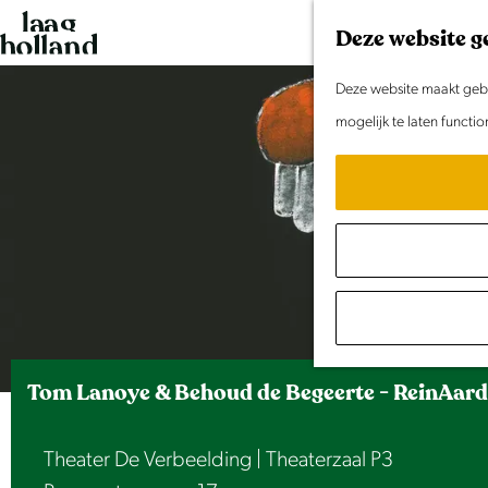
G
Deze website g
a
n
Deze website maakt gebru
a
mogelijk te laten functi
a
r
d
e
h
o
m
e
Tom Lanoye & Behoud de Begeerte - ReinAard 
p
a
Theater De Verbeelding | Theaterzaal P3
g