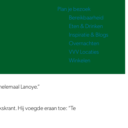
Plan je bezoek
Bereikbaarheid
Eten & Drinken
Inspiratie & Blogs
Overnachten
VVV Locaties
Winkelen
 helemaal Lanoye.”
skrant. Hij voegde eraan toe: “Te