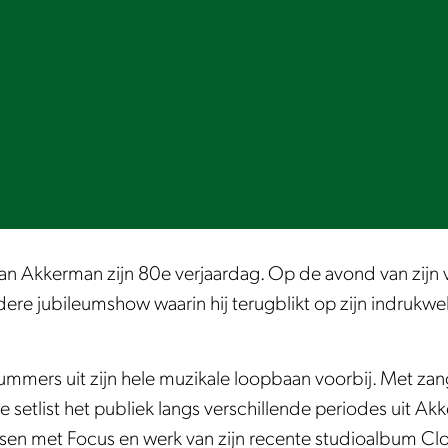
an Akkerman zijn 80e verjaardag. Op de avond van zijn v
ere jubileumshow waarin hij terugblikt op zijn indrukwe
mmers uit zijn hele muzikale loopbaan voorbij. Met zange
e setlist het publiek langs verschillende periodes uit Ak
ssen met Focus en werk van zijn recente studioalbum Cl