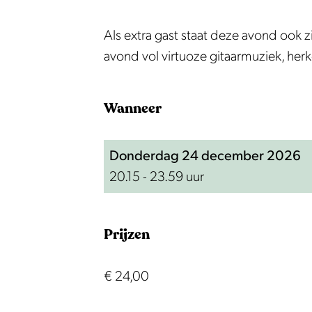
r
e
e
a
m
r
r
n
Als extra gast staat deze avond ook z
a
m
m
8
avond vol virtuoze gitaarmuziek, he
n
a
a
0
8
n
n
Wanneer
0
8
8
0
0
Donderdag 24 december 2026
20.15 - 23.59 uur
Prijzen
€ 24,00