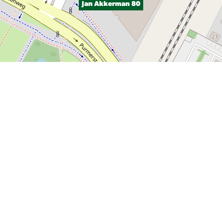
Jan Akkerman 80
P, NRCAN, Esri Japan, METI, Esri China (Hong Kong), NOSTRA, © OpenStreetMap contributors, and the GIS User Com