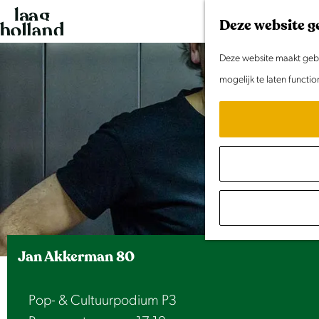
G
Deze website g
a
n
Deze website maakt gebru
a
mogelijk te laten functi
a
r
d
e
h
o
m
e
Jan Akkerman 80
p
a
Pop- & Cultuurpodium P3
g