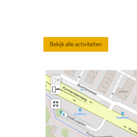
Bekijk alle activiteiten
+
−