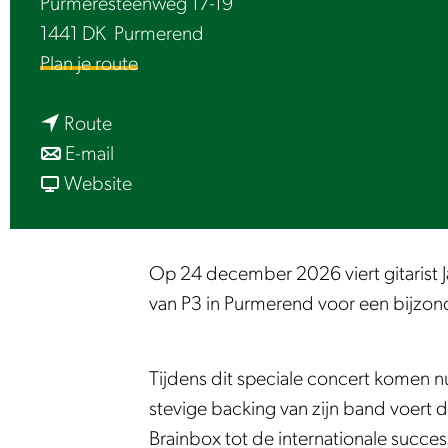
Purmeresteenweg 17-19
e
1441 DK
Purmerend
n
Plan je route
a
n
a
Route
a
n
r
E-mail
a
a
v
J
Website
r
a
a
a
J
r
n
n
a
J
J
A
Op 24 december 2026 viert gitarist J
n
a
a
k
van P3 in Purmerend voor een bijzond
A
n
n
k
k
A
A
e
Tijdens dit speciale concert komen nu
k
k
k
r
stevige backing van zijn band voert d
e
k
k
m
Brainbox tot de internationale succe