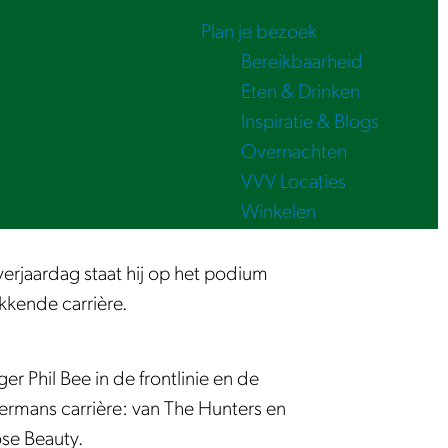
Plan je bezoek
Bereikbaarheid
Eten & Drinken
Inspiratie & Blogs
Overnachten
VVV Locaties
Winkelen
erjaardag staat hij op het podium
kkende carrière.
r Phil Bee in de frontlinie en de
kermans carrière: van The Hunters en
ose Beauty.