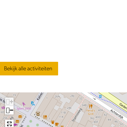
Bekijk alle activiteiten
+
−