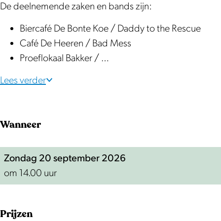
R
i
t
t
a
De deelnemende zaken en bands zijn:
o
v
i
i
l
Biercafé De Bonte Koe / Daddy to the Rescue
l
a
v
v
Café De Heeren / Bad Mess
l
l
a
a
Proeflokaal Bakker / …
F
l
l
e
Lees verder
s
t
i
Wanneer
v
a
Zondag 20 september 2026
l
om 14.00 uur
Prijzen