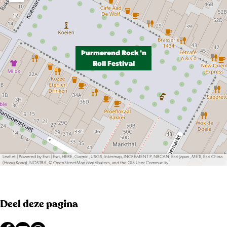
Purmerend Rock 'n
Roll Festival
Leaflet
|
Powered by Esri | Esri, HERE, Garmin, USGS, Intermap, INCREMENT P, NRCAN, Esri Japan, METI, Esri China
(Hong Kong), NOSTRA, © OpenStreetMap contributors, and the GIS User Community
Deel deze pagina