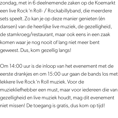
P
d
n
n
o
zondag, met in 6 deelnemende zaken op de Koemarkt
u
R
d
d
c
een live Rock 'n Roll- / Rockabillyband, die meerdere
r
o
R
R
k
sets speelt. Zo kan je op deze manier genieten (én
m
c
o
o
'
dansen) van de heerlijke live muziek, de gezelligheid,
e
k
c
c
n
de stamkroeg/restaurant, maar ook eens in een zaak
r
'
k
k
R
komen waar je nog nooit of lang niet meer bent
e
n
'
'
o
geweest. Dus, kom gezellig langs!
n
R
n
n
l
d
o
R
R
l
Om 14:00 uur is de inloop van het evenement met de
R
l
o
o
F
eerste drankjes en om 15:00 uur gaan de bands los met
o
l
l
l
e
lekkere live Rock 'n Roll muziek. Voor de
c
F
l
l
s
muziekliefhebber een must, maar voor iedereen die van
k
e
F
F
t
gezelligheid en live muziek houdt, mag dit evenement
'
s
e
e
i
niet missen! De toegang is gratis, dus kom op tijd!
n
t
s
s
v