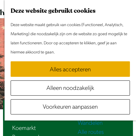
Dit weekend
G
K
Z
Deze website gebruikt cookies
Evenement aanmelden
a
a
o
M
n
Deze website maakt gebruik van cookies (Functioneel, Analytisch,
a
e
e
Doen & Beleven
a
Marketing) die noodzakelijk zijn om de website zo goed mogelijk te
r
k
n
Zomer in Laag Holland
a
laten functioneren. Door op accepteren te klikken, geef je aan
t
e
u
Met kinderen
r
hiermee akkoord te gaan.
n
Cultuur & Erfgoed
d
Samen eropuit
Alles accepteren
e
Rust & Stilte
h
Activiteiten
Alleen noodzakelijk
o
Routes
m
Fietsen
Voorkeuren aanpassen
e
Purmerend Rock 'n Roll Festival
Varen
p
Wandelen
a
Koemarkt
Alle routes
g