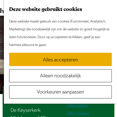
Dit weekend
G
K
Z
Deze website gebruikt cookies
Evenement aanmelden
a
a
o
M
n
Deze website maakt gebruik van cookies (Functioneel, Analytisch,
a
e
e
Doen & Beleven
a
Marketing) die noodzakelijk zijn om de website zo goed mogelijk te
r
k
n
Zomer in Laag Holland
a
laten functioneren. Door op accepteren te klikken, geef je aan
t
e
u
Met kinderen
r
hiermee akkoord te gaan.
n
Cultuur & Erfgoed
d
Samen eropuit
Alles accepteren
e
Rust & Stilte
h
Activiteiten
Alleen noodzakelijk
o
Routes
m
Fietsen
Voorkeuren aanpassen
e
Jodymoon The Machine
Varen
p
Wandelen
a
De Keyserkerk
Alle routes
g