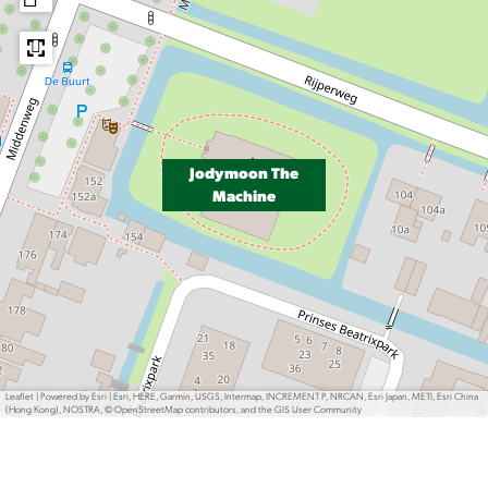
Jodymoon The
Machine
Leaflet
|
Powered by Esri | Esri, HERE, Garmin, USGS, Intermap, INCREMENT P, NRCAN, Esri Japan, METI, Esri China
(Hong Kong), NOSTRA, © OpenStreetMap contributors, and the GIS User Community