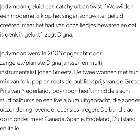
h
n
o
o
h
Jodymoon-geluid een catchy urban twist. ´We wilden
e
T
n
o
e
een moderne kijk op het singer-songwriter geluid
M
h
T
n
M
creëren, maar het hart van onze liedjes bewaren en dat
a
e
h
T
a
is denk ik gelukt´, zegt Digna.
c
M
e
h
c
h
a
M
e
h
Jodymoon werd in 2006 opgericht door
i
c
a
M
i
zangeres/pianiste Digna Janssen en multi-
n
h
c
a
n
instrumentalist Johan Smeets. De twee wonnen met hun
e
i
h
c
e
mix van folk, pop en roots de publieksprijs van de Grote
n
i
h
Prijs van Nederland. Jodymoon heeft inmiddels acht
e
n
i
studioalbums en een live album uitgebracht, die zonder
e
n
uitzondering lovende recensies kregen. De band trad
e
op in onder meer Canada, Spanje, Engeland, Duitsland
en Italië.