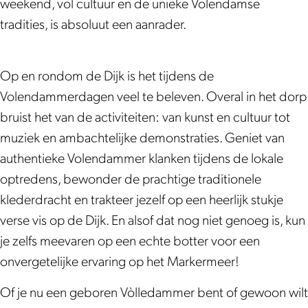
d
n
n
m
weekend, vol cultuur en de unieke Volendamse
a
d
d
m
tradities, is absoluut een aanrader.
m
a
a
e
m
m
m
r
Op en rondom de Dijk is het tijdens de
e
m
m
d
Volendammerdagen veel te beleven. Overal in het dorp
r
e
e
a
bruist het van de activiteiten: van kunst en cultuur tot
d
r
r
g
muziek en ambachtelijke demonstraties. Geniet van
a
d
d
e
authentieke Volendammer klanken tijdens de lokale
g
a
a
n
optredens, bewonder de prachtige traditionele
e
g
g
klederdracht en trakteer jezelf op een heerlijk stukje
n
e
e
verse vis op de Dijk. En alsof dat nog niet genoeg is, kun
n
n
je zelfs meevaren op een echte botter voor een
onvergetelijke ervaring op het Markermeer!
Of je nu een geboren Vòlledammer bent of gewoon wilt