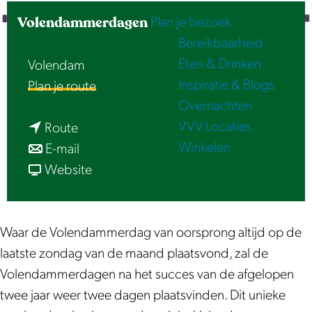
e
Volendammerdagen
Plan je bezoek
Bereikbaarheid
Eten & Drinken
Volendam
Inspiratie & Blogs
n
Plan je route
Overnachten
a
VVV Locaties
n
a
Route
Winkelen
a
n
r
E-mail
a
a
v
V
Website
r
a
a
o
V
r
n
l
o
V
V
e
Waar de Volendammerdag van oorsprong altijd op de
l
o
o
n
laatste zondag van de maand plaatsvond, zal de
e
l
l
d
Volendammerdagen na het succes van de afgelopen
n
e
e
a
twee jaar weer twee dagen plaatsvinden. Dit unieke