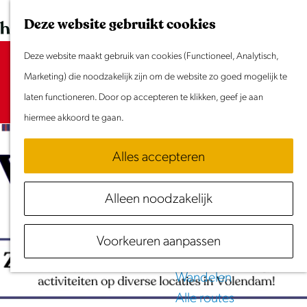
Dit weekend
G
K
Z
Deze website gebruikt cookies
Evenement aanmelden
a
a
o
M
n
Deze website maakt gebruik van cookies (Functioneel, Analytisch,
a
e
e
Sorry, deze activiteit is niet meer
Doen & Beleven
a
Marketing) die noodzakelijk zijn om de website zo goed mogelijk te
r
k
n
beschikbaar. Bekijk het
Zomer in Laag Holland
actuele aanbod
a
laten functioneren. Door op accepteren te klikken, geef je aan
t
e
u
voor de beschikbare opties.
Met kinderen
r
hiermee akkoord te gaan.
n
Cultuur & Erfgoed
d
Samen eropuit
Alles accepteren
e
Rust & Stilte
h
Activiteiten
Alleen noodzakelijk
o
Routes
m
Fietsen
Voorkeuren aanpassen
e
Varen
p
Wandelen
a
Alle routes
g