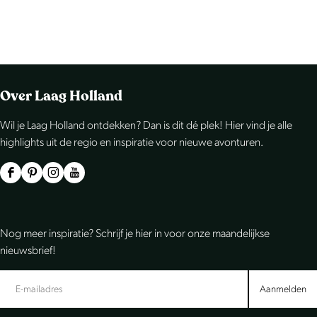
Over Laag Holland
Wil je Laag Holland ontdekken? Dan is dit dé plek! Hier vind je alle
highlights uit de regio en inspiratie voor nieuwe avonturen.
F
P
I
Y
a
i
n
o
c
n
s
u
Nog meer inspiratie? Schrijf je hier in voor onze maandelijkse
e
t
t
T
nieuwsbrief!
b
e
a
u
o
r
g
b
Aanmelden
o
e
r
e