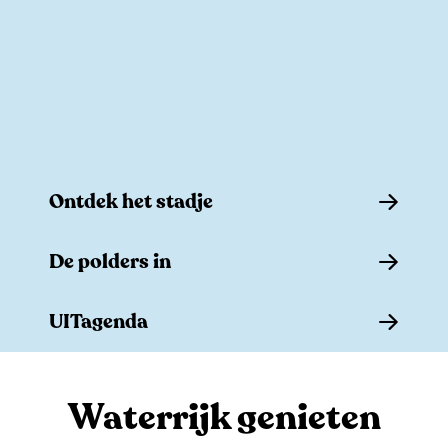
e
Ontdek het stadje
O
De polders in
n
t
D
UITagenda
d
e
e
p
U
k
o
I
Waterrijk genieten
h
l
T