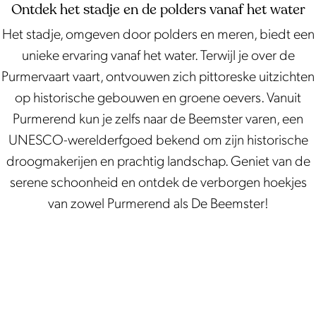
e
d
a
Ontdek het stadje en de polders vanaf het water
t
e
g
Het stadje, omgeven door polders en meren, biedt een
s
r
e
unieke ervaring vanaf het water. Terwijl je over de
t
s
n
Purmervaart vaart, ontvouwen zich pittoreske uitzichten
a
i
d
op historische gebouwen en groene oevers. Vanuit
d
n
a
Purmerend kun je zelfs naar de Beemster varen, een
j
UNESCO-werelderfgoed bekend om zijn historische
e
droogmakerijen en prachtig landschap. Geniet van de
serene schoonheid en ontdek de verborgen hoekjes
van zowel Purmerend als De Beemster!