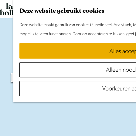
G
Deze website gebruikt cookies
a
n
Deze website maakt gebruik van cookies (Functioneel, Analytisch, M
a
mogelijk te laten functioneren. Door op accepteren te klikken, geef
a
Alles acce
r
d
Alleen nood
e
Purmerend:
in
&
op
h
het
water
Voorkeuren a
o
m
e
p
a
g