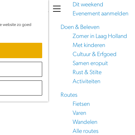
Dit weekend
K
Z
Evenement aanmelden
a
o
M
de website zo goed
a
e
e
Doen & Beleven
r
k
n
Zomer in Laag Holland
t
e
u
Met kinderen
n
Cultuur & Erfgoed
m
Samen eropuit
Rust & Stilte
Activiteiten
Routes
Fietsen
Varen
Wandelen
Alle routes