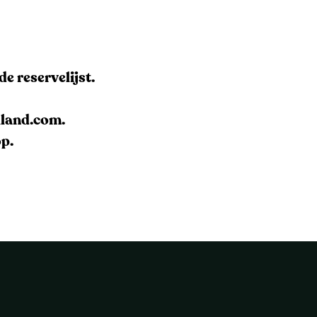
e reservelijst.
lland.com.
op.