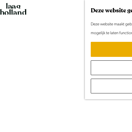
G
Deze website g
a
n
Deze website maakt gebru
a
mogelijk te laten functi
a
r
d
e
h
o
m
e
p
a
g