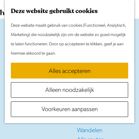
Morgen
G
K
Z
Dit weekend
Deze website gebruikt cookies
a
a
o
M
Evenement aanmelden
n
Deze website maakt gebruik van cookies (Functioneel, Analytisch,
a
e
e
Doen & Beleven
a
Marketing) die noodzakelijk zijn om de website zo goed mogelijk
r
k
n
Zomer in Laag Holland
a
te laten functioneren. Door op accepteren te klikken, geef je aan
t
e
u
Met kinderen
r
hiermee akkoord te gaan.
n
Cultuur & Erfgoed
Fonds
d
Samen eropuit
Alles accepteren
e
Productontwikkelin
Rust & Stilte
h
Activiteiten
Alleen noodzakelijk
o
Streekproducten
m
Routes
Voorkeuren aanpassen
2026
e
Fietsen
p
Varen
a
Wandelen
g