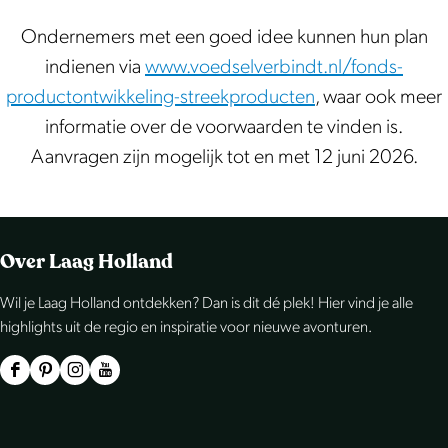
Ondernemers met een goed idee kunnen hun plan
indienen via
www.voedselverbindt.nl/fonds-
productontwikkeling-streekproducten
, waar ook meer
informatie over de voorwaarden te vinden is.
Aanvragen zijn mogelijk tot en met 12 juni 2026.
Over Laag Holland
Wil je Laag Holland ontdekken? Dan is dit dé plek! Hier vind je alle
highlights uit de regio en inspiratie voor nieuwe avonturen.
F
P
I
Y
a
i
n
o
c
n
s
u