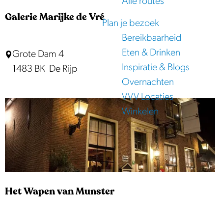
j
Alle routes
p
e
e
Galerie Marijke de Vré
Plan je bezoek
:
Bereikbaarheid
Eten & Drinken
G
Grote Dam 4
Inspiratie & Blogs
a
1483 BK
De Rijp
Overnachten
l
VVV Locaties
e
Winkelen
r
i
e
M
a
r
Het Wapen van Munster
i
j