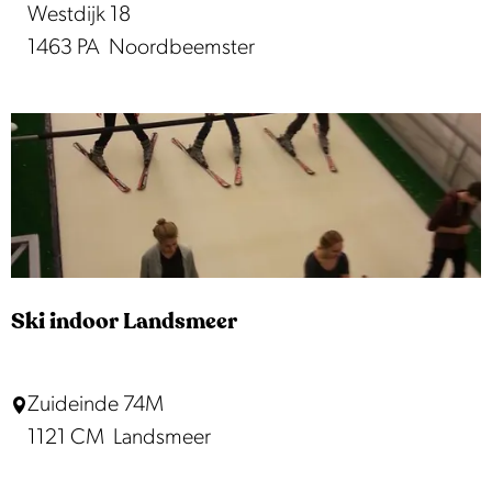
u
Westdijk 18
r
s
1463 PA
Noordbeemster
b
t
o
p
e
u
r
n
d
t
e
:
r
D
i
e
j
Ski indoor Landsmeer
B
o
S
Zuideinde 74M
e
k
1121 CM
Landsmeer
t
i
s