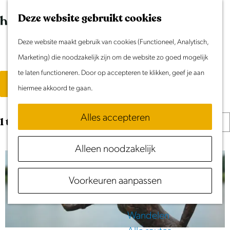
Morgen
G
K
Z
Dit weekend
Deze website gebruikt cookies
a
a
o
M
Evenement aanmelden
n
Deze website maakt gebruik van cookies (Functioneel, Analytisch,
a
e
e
Locaties
Doen & Beleven
a
Marketing) die noodzakelijk zijn om de website zo goed mogelijk
r
k
n
Zomer in Laag Holland
a
W
te laten functioneren. Door op accepteren te klikken, geef je aan
t
e
u
S
Filter
Met kinderen
r
hiermee akkoord te gaan.
n
o
a
Cultuur & Erfgoed
d
r
Samen eropuit
t
Alles accepteren
S
e
1 t/m 24 van 1041 resultaten
t
Rust & Stilte
o
h
e
z
Activiteiten
Alleen noodzakelijk
r
o
e
o
t
m
r
Routes
e
Voorkeuren aanpassen
e
e
o
Fietsen
e
p
p
Varen
k
r
a
:
Wandelen
o
g