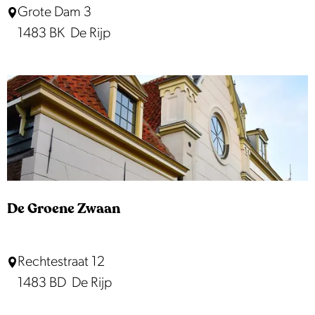
H
Grote Dam 3
k
e
1483 BK
De Rijp
e
t
d
W
e
a
V
p
r
e
é
n
v
a
De Groene Zwaan
n
M
D
Rechtestraat 12
u
e
1483 BD
De Rijp
n
G
s