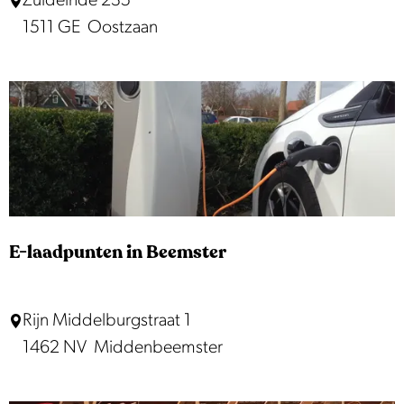
Zuideinde 235
v
i
1511 GE
Oostzaan
e
n
k
e
l
R
u
i
g
E-laadpunten in Beemster
E
Rijn Middelburgstraat 1
-
1462 NV
Middenbeemster
l
a