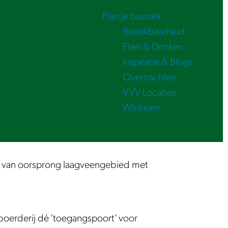
Plan je bezoek
Bereikbaarheid
Eten & Drinken
Inspiratie & Blogs
Overnachten
VVV Locaties
Winkelen
n van oorsprong laagveengebied met
boerderij dé ‘toegangspoort’ voor