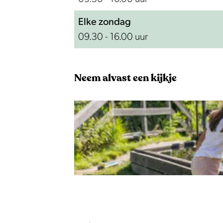
i
j
Elke zondag
09.30 - 16.00 uur
Neem alvast een kijkje
O
p
e