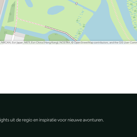
P, NRCAN, Esri Japan, METI, Esri China (Hong Kong), NOSTRA, © OpenStreetMap contributors, and the GIS User Com
lights uit de regio en inspiratie voor nieuwe avonturen.