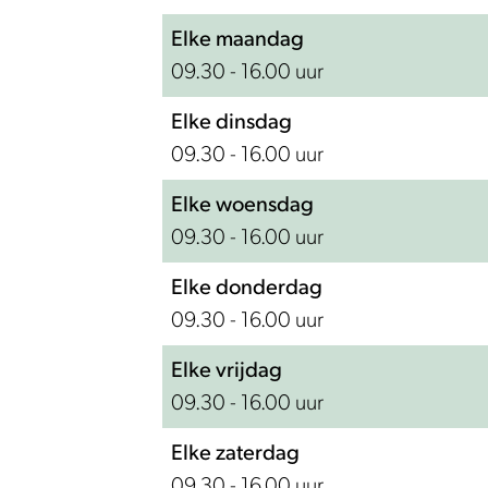
u
r
o
b
l
r
Elke maandag
m
d
e
o
b
d
09.30 - 16.00 uur
D
e
r
e
o
e
e
r
d
r
e
r
Elke dinsdag
P
i
e
d
r
i
09.30 - 16.00 uur
o
j
r
e
d
j
e
i
r
e
Elke woensdag
l
j
i
r
09.30 - 16.00 uur
b
j
i
Elke donderdag
o
j
09.30 - 16.00 uur
e
r
Elke vrijdag
d
09.30 - 16.00 uur
e
Elke zaterdag
r
09.30 - 16.00 uur