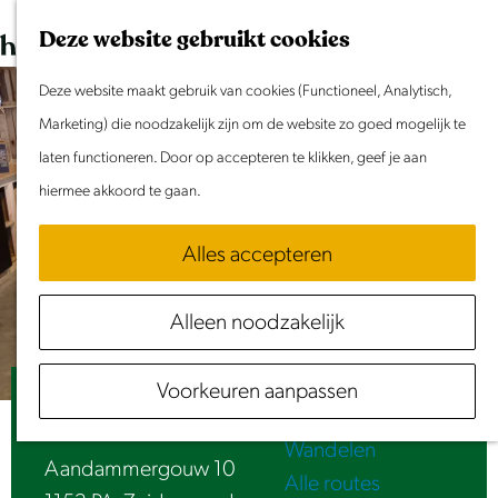
Dit weekend
G
K
Z
Deze website gebruikt cookies
Evenement aanmelden
a
a
o
M
n
Deze website maakt gebruik van cookies (Functioneel, Analytisch,
a
e
e
Doen & Beleven
a
Marketing) die noodzakelijk zijn om de website zo goed mogelijk te
r
k
n
Zomer in Laag Holland
a
laten functioneren. Door op accepteren te klikken, geef je aan
t
e
u
Met kinderen
r
hiermee akkoord te gaan.
n
Cultuur & Erfgoed
d
Samen eropuit
Alles accepteren
e
Rust & Stilte
h
Activiteiten
Alleen noodzakelijk
o
Routes
m
Fietsen
Voorkeuren aanpassen
e
Boerderijwinkel Arken AE
Varen
p
Wandelen
a
Aandammergouw 10
Alle routes
g