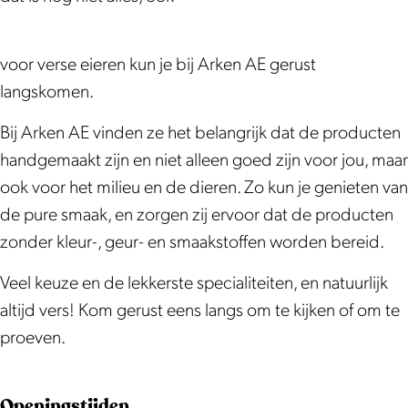
k
a
i
j
i
r
i
B
m
n
w
j
i
n
o
B
k
i
w
j
k
voor verse eieren kun je bij Arken AE gerust
e
o
e
n
i
w
e
langskomen.
r
e
l
k
n
i
l
Bij Arken AE vinden ze het belangrijk dat de producten
d
r
A
e
k
n
A
handgemaakt zijn en niet alleen goed zijn voor jou, maar
e
d
r
l
e
k
r
ook voor het milieu en de dieren. Zo kun je genieten van
r
e
k
A
l
e
k
de pure smaak, en zorgen zij ervoor dat de producten
i
r
e
r
A
l
e
zonder kleur-, geur- en smaakstoffen worden bereid.
j
i
n
k
r
A
n
w
j
A
e
k
r
A
Veel keuze en de lekkerste specialiteiten, en natuurlijk
i
w
E
n
e
k
E
altijd vers! Kom gerust eens langs om te kijken of om te
n
i
A
n
e
proeven.
k
n
E
A
n
e
k
E
A
Openingstijden