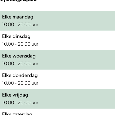
l
e
E
A
l
Elke maandag
r
A
10.00 - 20.00 uur
k
r
e
k
Elke dinsdag
n
e
10.00 - 20.00 uur
A
n
E
A
Elke woensdag
E
10.00 - 20.00 uur
Elke donderdag
10.00 - 20.00 uur
Elke vrijdag
10.00 - 20.00 uur
Elke zaterdag