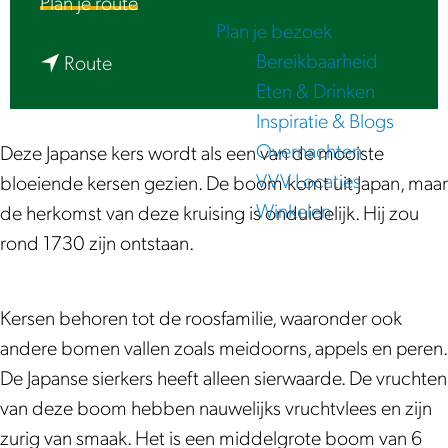
n
Plan je route
e
Plan je bezoek
a
Bereikbaarheid
n
a
Route
Eten & Drinken
a
r
Inspiratie & Blogs
a
J
Overnachten
r
a
Deze Japanse kers wordt als een van de mooiste
VVV Locaties
J
p
bloeiende kersen gezien. De boom komt uit Japan, maar
Winkelen
a
a
de herkomst van deze kruising is onduidelijk. Hij zou
p
n
rond 1730 zijn ontstaan.
a
s
n
e
Kersen behoren tot de roosfamilie, waaronder ook
s
S
andere bomen vallen zoals meidoorns, appels en peren.
e
i
De Japanse sierkers heeft alleen sierwaarde. De vruchten
S
e
van deze boom hebben nauwelijks vruchtvlees en zijn
i
r
zurig van smaak. Het is een middelgrote boom van 6