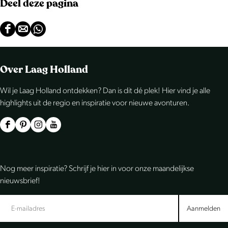
Deel deze pagina
D
D
D
e
e
e
e
e
e
Over Laag Holland
l
l
l
Wil je Laag Holland ontdekken? Dan is dit dé plek! Hier vind je alle
d
d
d
highlights uit de regio en inspiratie voor nieuwe avonturen.
e
e
e
z
z
z
F
P
I
Y
e
e
e
a
i
n
o
p
p
p
c
n
s
u
Nog meer inspiratie? Schrijf je hier in voor onze maandelijkse
a
a
a
e
t
t
T
nieuwsbrief!
g
g
g
b
e
a
u
i
i
i
o
r
g
b
Aanmelden
n
n
n
o
e
r
e