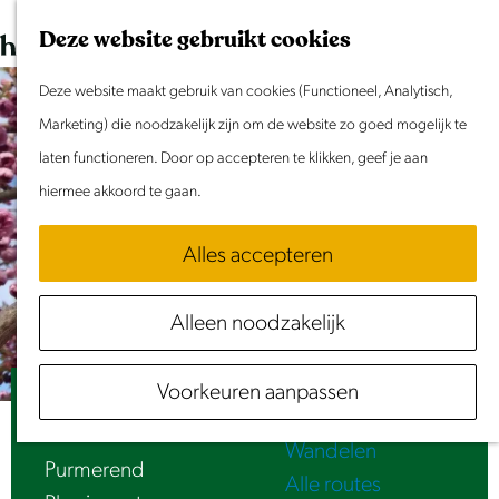
Dit weekend
G
K
Z
Deze website gebruikt cookies
Evenement aanmelden
a
a
o
M
n
Deze website maakt gebruik van cookies (Functioneel, Analytisch,
a
e
e
Doen & Beleven
a
Marketing) die noodzakelijk zijn om de website zo goed mogelijk te
r
k
n
Zomer in Laag Holland
a
laten functioneren. Door op accepteren te klikken, geef je aan
t
e
u
Met kinderen
r
hiermee akkoord te gaan.
n
Cultuur & Erfgoed
d
Samen eropuit
Alles accepteren
e
Rust & Stilte
h
Activiteiten
Alleen noodzakelijk
o
Routes
m
Fietsen
Voorkeuren aanpassen
e
Japanse Sierkers | Prunus x yedoensis
Varen
p
Wandelen
a
Purmerend
Alle routes
g