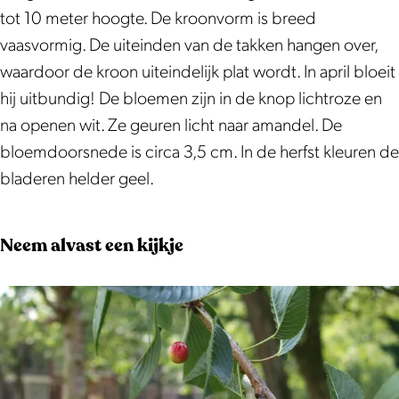
e
k
tot 10 meter hoogte. De kroonvorm is breed
r
e
vaasvormig. De uiteinden van de takken hangen over,
k
r
waardoor de kroon uiteindelijk plat wordt. In april bloeit
e
s
hij uitbundig! De bloemen zijn in de knop lichtroze en
r
|
na openen wit. Ze geuren licht naar amandel. De
s
P
bloemdoorsnede is circa 3,5 cm. In de herfst kleuren de
|
r
bladeren helder geel.
P
u
r
n
Neem alvast een kijkje
u
u
n
s
u
x
s
y
x
e
y
d