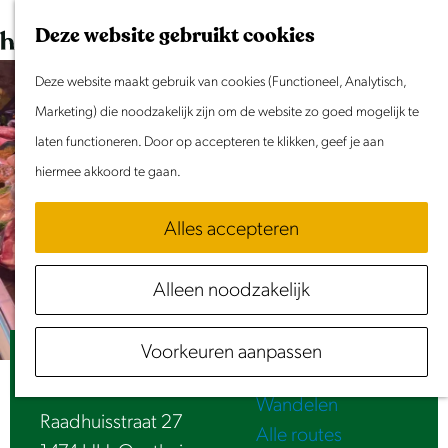
Dit weekend
G
K
Z
Deze website gebruikt cookies
Evenement aanmelden
a
a
o
M
n
Deze website maakt gebruik van cookies (Functioneel, Analytisch,
a
e
e
Doen & Beleven
a
Marketing) die noodzakelijk zijn om de website zo goed mogelijk te
r
k
n
Zomer in Laag Holland
a
laten functioneren. Door op accepteren te klikken, geef je aan
t
e
u
Met kinderen
r
hiermee akkoord te gaan.
n
Cultuur & Erfgoed
d
Samen eropuit
Alles accepteren
e
Rust & Stilte
h
Activiteiten
Alleen noodzakelijk
o
Routes
m
Fietsen
Voorkeuren aanpassen
e
Slagerij Waterlant's Weelde
Varen
p
Wandelen
a
Raadhuisstraat 27
Alle routes
g