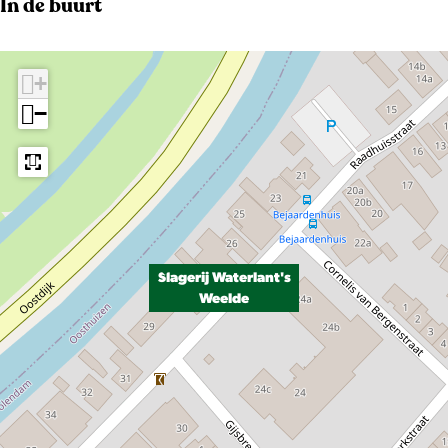
In de buurt
+
−
Slagerij Waterlant's
Weelde