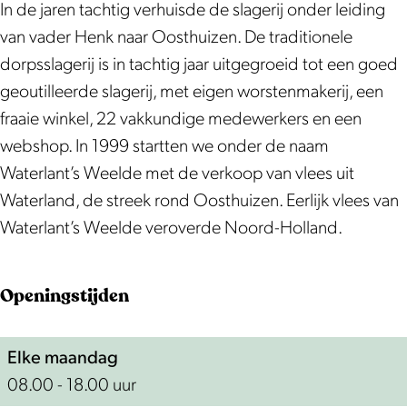
S
e
W
j
t
In de jaren tachtig verhuisde de slagerij onder leiding
l
r
a
W
e
van vader Henk naar Oosthuizen. De traditionele
a
l
t
a
r
dorpsslagerij is in tachtig jaar uitgegroeid tot een goed
g
a
e
t
l
geoutilleerde slagerij, met eigen worstenmakerij, een
e
n
r
e
a
fraaie winkel, 22 vakkundige medewerkers en een
r
t
l
r
n
webshop. In 1999 startten we onder de naam
i
'
a
l
t
Waterlant’s Weelde met de verkoop van vlees uit
j
s
n
a
'
Waterland, de streek rond Oosthuizen. Eerlijk vlees van
W
W
t
n
s
Waterlant’s Weelde veroverde Noord-Holland.
a
e
'
t
W
t
e
s
'
e
Openingstijden
e
l
W
s
e
r
d
e
W
l
Elke maandag
l
e
e
e
d
08.00 - 18.00 uur
a
l
e
e