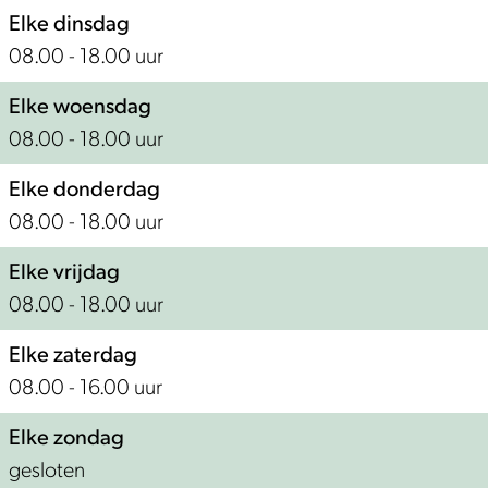
n
d
l
Elke dinsdag
t
e
d
08.00 - 18.00 uur
'
e
s
Elke woensdag
W
08.00 - 18.00 uur
e
Elke donderdag
e
08.00 - 18.00 uur
l
d
Elke vrijdag
e
08.00 - 18.00 uur
Elke zaterdag
08.00 - 16.00 uur
Elke zondag
gesloten