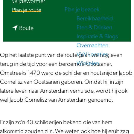
Wijdewormer
e
Plan je bezoek
n
Plan je route
Bereikbaarheid
a
Eten & Drinken
n
a
Route
Inspiratie & Blogs
a
r
Overnachten
a
L
VVV Locaties
r
u
Op het laatste punt van de route gaan we nog even
Winkelen
L
i
terug in de tijd voor een beroemde Oostzaner.
u
s
Omstreeks 1470 werd de schilder en houtsnijder Jacob
i
t
Cornelisz van Oostsanen geboren. Omdat hij in zijn
s
e
latere leven naar Amsterdam verhuisde, wordt hij ook
t
r
wel Jacob Cornelisz van Amsterdam genoemd.
e
|
r
J
Er zijn zo'n 40 schilderijen bekend die van hem
|
a
afkomstig zouden zijn. We weten ook hoe hij eruit zag