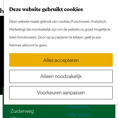
Dit weekend
G
K
Z
Deze website gebruikt cookies
Evenement aanmelden
a
a
o
M
n
Deze website maakt gebruik van cookies (Functioneel, Analytisch,
a
e
e
Doen & Beleven
a
Marketing) die noodzakelijk zijn om de website zo goed mogelijk te
r
k
n
Zomer in Laag Holland
a
laten functioneren. Door op accepteren te klikken, geef je aan
t
e
u
Met kinderen
Accepteer cookies om deze
r
hiermee akkoord te gaan.
n
Cultuur & Erfgoed
content te zien.
d
Samen eropuit
Alles accepteren
e
Rust & Stilte
Stel je cookie voorkeuren in
h
Activiteiten
Alleen noodzakelijk
o
Routes
m
Fietsen
Voorkeuren aanpassen
e
Luister | Jacob Cornelisz Van Oostsanen
Varen
p
Wandelen
a
Zuiderweg
Alle routes
g