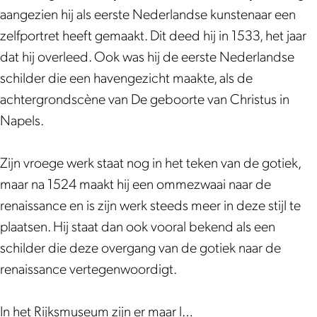
J
c
aangezien hij als eerste Nederlandse kunstenaar een
a
o
zelfportret heeft gemaakt. Dit deed hij in 1533, het jaar
c
b
dat hij overleed. Ook was hij de eerste Nederlandse
o
C
schilder die een havengezicht maakte, als de
b
o
achtergrondscène van De geboorte van Christus in
C
r
Napels.
o
n
r
e
Zijn vroege werk staat nog in het teken van de gotiek,
n
l
maar na 1524 maakt hij een ommezwaai naar de
e
i
renaissance en is zijn werk steeds meer in deze stijl te
l
s
plaatsen. Hij staat dan ook vooral bekend als een
i
z
schilder die deze overgang van de gotiek naar de
s
V
renaissance vertegenwoordigt.
z
a
V
n
In het Rijksmuseum zijn er maar l…