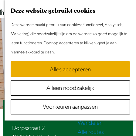
Dit weekend
G
K
Z
Deze website gebruikt cookies
Evenement aanmelden
a
a
o
M
n
Deze website maakt gebruik van cookies (Functioneel, Analytisch,
a
e
e
Doen & Beleven
a
Marketing) die noodzakelijk zijn om de website zo goed mogelijk te
r
k
n
Zomer in Laag Holland
a
laten functioneren. Door op accepteren te klikken, geef je aan
t
e
u
Met kinderen
r
hiermee akkoord te gaan.
n
Cultuur & Erfgoed
d
Samen eropuit
Alles accepteren
e
Rust & Stilte
h
Activiteiten
Alleen noodzakelijk
o
Routes
m
Fietsen
Voorkeuren aanpassen
e
B&B Pronkhuisje
Varen
p
Wandelen
a
Dorpsstraat 2
Alle routes
g