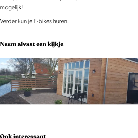
mogelijk!
Verder kun je E-bikes huren.
Neem alvast een kijkje
O
p
e
Ook interessant