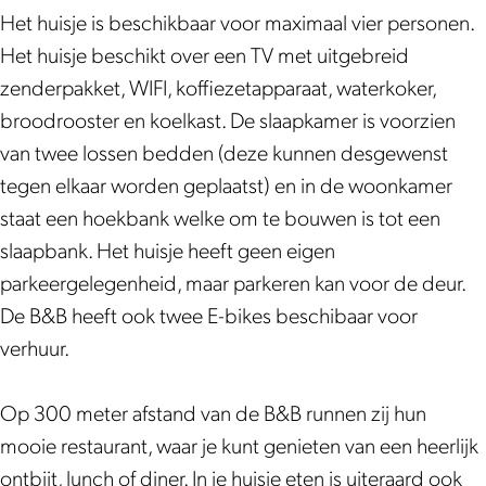
i
h
k
n
i
Het huisje is beschikbaar voor maximaal vier personen.
s
u
h
k
s
Het huisje beschikt over een TV met uitgebreid
j
i
u
h
j
zenderpakket, WIFI, koffiezetapparaat, waterkoker,
e
s
i
u
e
broodrooster en koelkast. De slaapkamer is voorzien
j
s
i
van twee lossen bedden (deze kunnen desgewenst
e
j
s
tegen elkaar worden geplaatst) en in de woonkamer
e
j
staat een hoekbank welke om te bouwen is tot een
e
slaapbank. Het huisje heeft geen eigen
parkeergelegenheid, maar parkeren kan voor de deur.
De B&B heeft ook twee E-bikes beschibaar voor
verhuur.
Op 300 meter afstand van de B&B runnen zij hun
mooie restaurant, waar je kunt genieten van een heerlijk
ontbijt, lunch of diner. In je huisje eten is uiteraard ook