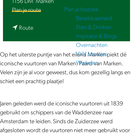
1156 DM
Marken
e
Plan je bezoek
n
Plan je route
Bereikbaarheid
a
Eten & Drinken
n
a
Route
Inspiratie & Blogs
a
r
Overnachten
a
P
VVV Locaties
r
a
Op het uiterste puntje van het eiland Marken piekt dé
Winkelen
P
a
iconische vuurtoren van Marken: Paard van Marken.
a
r
Velen zijn je al voor geweest, dus kom gezellig langs en
a
d
schiet een prachtig plaatje!
r
v
d
a
Jaren geleden werd de iconische vuurtoren uit 1839
v
n
gebruikt om schippers van de Waddenzee naar
a
M
Amsterdam te leiden. Sinds de Zuiderzee werd
n
a
afgesloten wordt de vuurtoren niet meer gebruikt voor