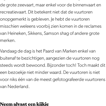
M
r
de grote zeevaart, maar enkel voor de binnenvaart en
a
k
recreatievaart. Dit betekent niet dat de vuurtoren
r
e
onopgemerkt is gebleven. Je hebt de vuurtoren
k
n
misschien weleens voorbij zien komen in de reclames
e
van Heineken, Sikkens, Samson shag of andere grote
n
merken.
Vandaag de dag is het Paard van Marken enkel van
buitenaf te bezichtigen, aangezien de vuurtoren nog
steeds wordt bewoond. Bijzonder toch! Toch maakt dit
een bezoekje niet minder waard. De vuurtoren is niet
voor niks één van de meest gefotografeerde vuurtorens
van Nederland.
Neem alvast een kijkje