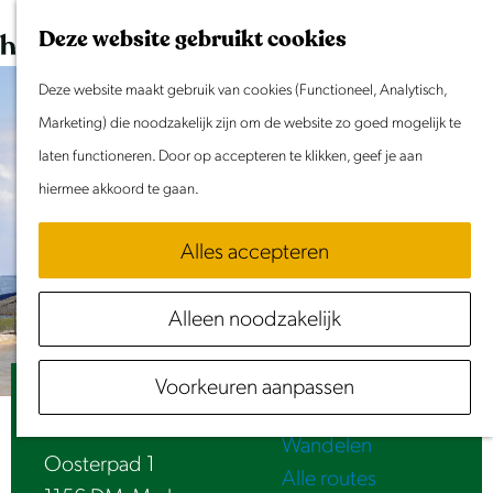
Dit weekend
G
K
Z
Deze website gebruikt cookies
Evenement aanmelden
a
a
o
M
n
Deze website maakt gebruik van cookies (Functioneel, Analytisch,
a
e
e
Doen & Beleven
a
Marketing) die noodzakelijk zijn om de website zo goed mogelijk te
r
k
n
Zomer in Laag Holland
a
laten functioneren. Door op accepteren te klikken, geef je aan
t
e
u
Met kinderen
r
hiermee akkoord te gaan.
n
Cultuur & Erfgoed
d
Samen eropuit
Alles accepteren
e
Rust & Stilte
h
Activiteiten
Alleen noodzakelijk
o
Routes
m
Fietsen
Voorkeuren aanpassen
e
Paard van Marken
Varen
p
Wandelen
a
Oosterpad 1
Alle routes
g