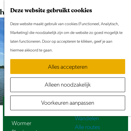
Dit weekend
G
K
Z
Deze website gebruikt cookies
Evenement aanmelden
a
a
o
M
n
Deze website maakt gebruik van cookies (Functioneel, Analytisch,
a
e
e
Doen & Beleven
a
Marketing) die noodzakelijk zijn om de website zo goed mogelijk te
r
k
n
Zomer in Laag Holland
a
laten functioneren. Door op accepteren te klikken, geef je aan
t
e
u
Met kinderen
r
hiermee akkoord te gaan.
n
Cultuur & Erfgoed
d
Samen eropuit
Alles accepteren
e
Rust & Stilte
h
Activiteiten
Alleen noodzakelijk
o
Routes
m
Fietsen
Voorkeuren aanpassen
e
Beheer in het Wormer- en Jisperveld
Varen
p
Wandelen
a
Wormer
Alle routes
g