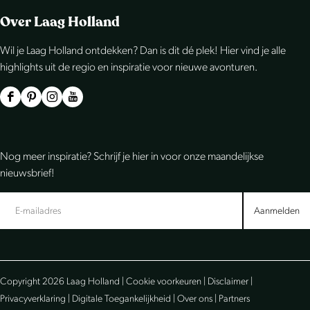
e
e
e
Over Laag Holland
l
l
l
Wil je Laag Holland ontdekken? Dan is dit dé plek! Hier vind je alle
d
d
d
highlights uit de regio en inspiratie voor nieuwe avonturen.
e
e
e
z
z
z
F
P
I
Y
e
e
e
a
i
n
o
p
p
p
c
n
s
u
Nog meer inspiratie? Schrijf je hier in voor onze maandelijkse
a
a
a
e
t
t
T
nieuwsbrief!
g
g
g
b
e
a
u
i
i
i
o
r
g
b
Aanmelden
n
n
n
o
e
r
e
a
a
a
k
s
a
L
o
o
o
L
t
m
a
Copyright 2026 Laag Holland |
Cookie voorkeuren
|
Disclaimer
|
p
p
p
a
L
L
a
Privacyverklaring
|
Digitale Toegankelijkheid
|
Over ons
|
Partners
F
e
W