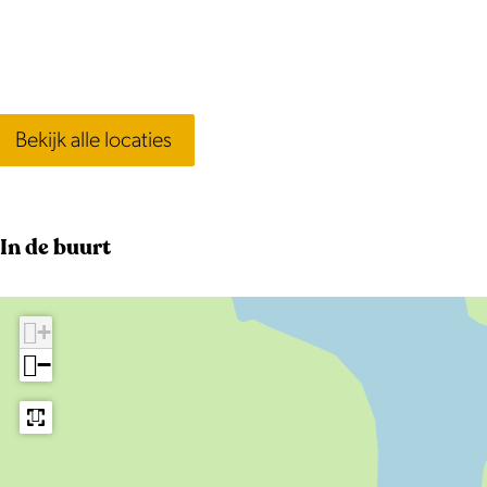
Bekijk alle locaties
In de buurt
+
−