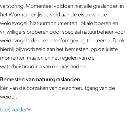
e
W
verstoring. Momenteel voldoen niet alle graslanden in
t
o
het Wormer- en Jisperveld aan de eisen van de
W
r
weidevogel. Natuurmonumenten, lokale boeren en
o
m
vrijwilligers proberen door speciaal natuurbeheer voor
r
e
weidevogels de ideale leefomgeving te creëren. Denk
m
r
hierbij bijvoorbeeld aan het bemesten, op de juiste
e
-
momenten maaien en het regelen van de
r
e
waterhuishouding van de graslanden.
-
n
e
J
Bemesten van natuurgraslanden
n
i
Eén van de oorzaken van de achteruitgang van de
J
s
weide…
i
p
Lees verder
s
e
p
r