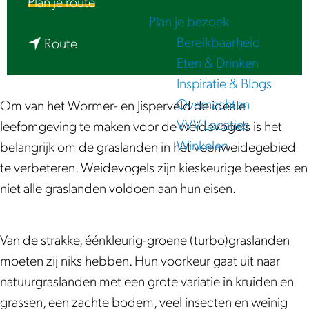
n
Plan je route
e
Plan je bezoek
a
Bereikbaarheid
n
a
Route
Eten & Drinken
a
r
Inspiratie & Blogs
a
B
Overnachten
r
e
Om van het Wormer- en Jisperveld de ideale
VVV Locaties
B
h
leefomgeving te maken voor de weidevogels is het
Winkelen
e
e
belangrijk om de graslanden in het veenweidegebied
h
e
te verbeteren. Weidevogels zijn kieskeurige beestjes en
e
r
niet alle graslanden voldoen aan hun eisen.
e
i
r
n
Van de strakke, éénkleurig-groene (turbo)graslanden
i
h
moeten zij niks hebben. Hun voorkeur gaat uit naar
n
e
natuurgraslanden met een grote variatie in kruiden en
h
t
grassen, een zachte bodem, veel insecten en weinig