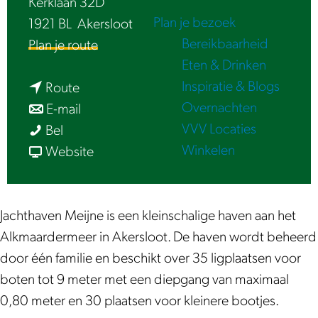
Kerklaan 32D
e
Plan je bezoek
1921 BL
Akersloot
Bereikbaarheid
n
Plan je route
Eten & Drinken
a
Inspiratie & Blogs
n
a
Route
Overnachten
a
n
r
E-mail
VVV Locaties
J
a
a
J
Bel
Winkelen
a
r
a
v
a
Website
c
J
r
a
c
h
a
J
n
h
t
c
a
J
t
Jachthaven Meijne is een kleinschalige haven aan het
h
h
c
a
h
Alkmaardermeer in Akersloot. De haven wordt beheerd
a
t
h
c
a
door één familie en beschikt over 35 ligplaatsen voor
v
h
t
h
v
boten tot 9 meter met een diepgang van maximaal
e
a
h
t
e
0,80 meter en 30 plaatsen voor kleinere bootjes.