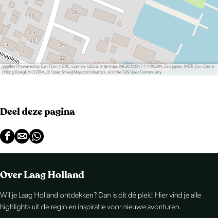
a
v
e
n
M
Leaflet
|
Powered by Esri | Esri, HERE, Garmin, USGS, Intermap, INCREMENT P, NRCAN, Esri Japan, METI, Esri China
(Hong Kong), NOSTRA, © OpenStreetMap contributors, and the GIS User Community
e
i
j
Deel deze pagina
n
e
D
D
D
e
e
e
e
e
e
Over Laag Holland
l
l
l
Wil je Laag Holland ontdekken? Dan is dit dé plek! Hier vind je alle
d
d
d
highlights uit de regio en inspiratie voor nieuwe avonturen.
e
e
e