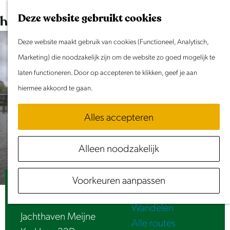
Dit weekend
G
K
Z
Deze website gebruikt cookies
Evenement aanmelden
a
a
o
M
n
Deze website maakt gebruik van cookies (Functioneel, Analytisch,
a
e
e
Doen & Beleven
a
Marketing) die noodzakelijk zijn om de website zo goed mogelijk te
r
k
n
Zomer in Laag Holland
a
laten functioneren. Door op accepteren te klikken, geef je aan
t
e
u
Met kinderen
r
hiermee akkoord te gaan.
n
Cultuur & Erfgoed
d
Samen eropuit
Alles accepteren
e
Rust & Stilte
h
Activiteiten
Alleen noodzakelijk
o
Routes
m
Fietsen
Voorkeuren aanpassen
e
Jachthaven Meijne
Varen
p
Wandelen
a
Jachthaven Meijne
Alle routes
g