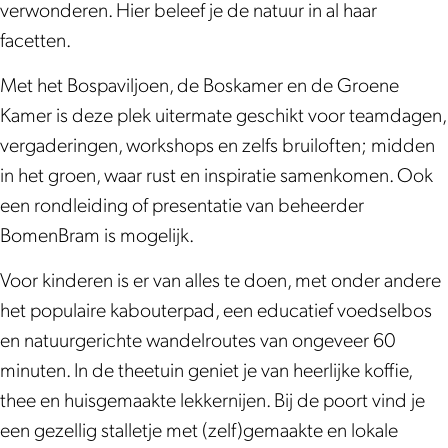
D
e
e
verwonderen. Hier beleef je de natuur in al haar
e
k
e
facetten.
B
k
Met het Bospaviljoen, de Boskamer en de Groene
i
Kamer is deze plek uitermate geschikt voor teamdagen,
o
vergaderingen, workshops en zelfs bruiloften; midden
t
in het groen, waar rust en inspiratie samenkomen. Ook
h
een rondleiding of presentatie van beheerder
e
BomenBram is mogelijk.
e
k
Voor kinderen is er van alles te doen, met onder andere
het populaire kabouterpad, een educatief voedselbos
en natuurgerichte wandelroutes van ongeveer 60
minuten. In de theetuin geniet je van heerlijke koffie,
thee en huisgemaakte lekkernijen. Bij de poort vind je
een gezellig stalletje met (zelf)gemaakte en lokale