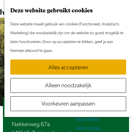
Dit weekend
G
K
Z
Deze website gebruikt cookies
Evenement aanmelden
a
a
o
M
n
Deze website maakt gebruik van cookies (Functioneel, Analytisch,
a
e
e
Doen & Beleven
a
Marketing) die noodzakelijk zijn om de website zo goed mogelijk te
r
k
n
Zomer in Laag Holland
a
laten functioneren. Door op accepteren te klikken, geef je aan
t
e
u
Met kinderen
r
hiermee akkoord te gaan.
n
Cultuur & Erfgoed
d
Samen eropuit
Alles accepteren
e
Rust & Stilte
h
Activiteiten
Alleen noodzakelijk
o
Routes
m
Fietsen
Voorkeuren aanpassen
e
De Biotheek
Varen
p
Wandelen
a
Nekkerweg 67a
Alle routes
g