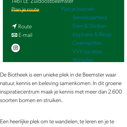
1461 LE
Zuidoostbeemster
e
Plan je bezoek
n
Plan je route
Bereikbaarheid
a
Eten & Drinken
n
a
Route
Inspiratie & Blogs
a
n
r
E-mail
Overnachten
a
a
D
VVV Locaties
I
r
a
e
Winkelen
n
D
r
B
s
e
D
i
De Biotheek is een unieke plek in de Beemster waar
t
B
e
o
natuur, kennis en beleving samenkomen. In dit groene
a
i
B
t
inspiratiecentrum maak je kennis met meer dan 2.600
g
o
i
h
soorten bomen en struiken.
r
t
o
e
a
h
t
e
m
e
h
k
Een heerlijke plek om te wandelen, te leren en je te