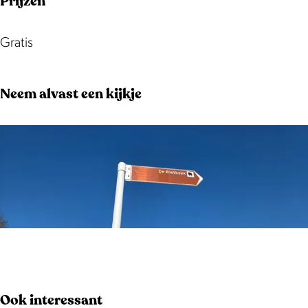
Prijzen
Gratis
Neem alvast een kijkje
O
p
e
Ook interessant