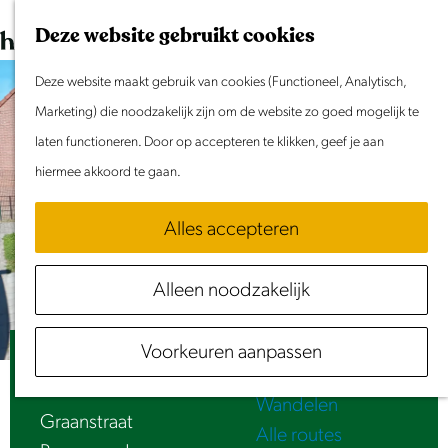
Dit weekend
G
K
Z
Deze website gebruikt cookies
Evenement aanmelden
a
a
o
M
n
Deze website maakt gebruik van cookies (Functioneel, Analytisch,
a
e
e
Doen & Beleven
a
Marketing) die noodzakelijk zijn om de website zo goed mogelijk te
r
k
n
Zomer in Laag Holland
a
laten functioneren. Door op accepteren te klikken, geef je aan
t
e
u
Met kinderen
r
hiermee akkoord te gaan.
n
Cultuur & Erfgoed
d
Samen eropuit
Alles accepteren
e
Rust & Stilte
h
Activiteiten
Alleen noodzakelijk
o
Routes
m
Fietsen
Voorkeuren aanpassen
e
Ruïne – Grillige muren met gaten (1986)
Varen
p
Wandelen
a
Graanstraat
Alle routes
g