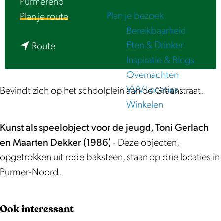
Purmerend
e
Plan je bezoek
n
Plan je route
Bereikbaarheid
a
Eten & Drinken
n
a
Route
Inspiratie & Blogs
a
r
Overnachten
a
R
VVV Locaties
r
u
Bevindt zich op het schoolplein aan de Graanstraat.
Winkelen
R
ï
u
n
Kunst als speelobject voor de jeugd, Toni Gerlach
ï
e
en Maarten Dekker (1986)
- Deze objecten,
n
–
opgetrokken uit rode baksteen, staan op drie locaties in
e
G
Purmer-Noord.
–
r
G
i
Ook interessant
r
l