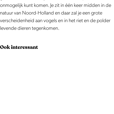
e
t
o
o
e
onmogelijk kunt komen. Je zit in één keer midden in de
s
j
t
o
s
natuur van Noord-Holland en daar zal je een grote
v
e
j
t
v
verscheidenheid aan vogels en in het riet en de polder
e
s
e
j
e
levende dieren tegenkomen.
r
v
s
e
r
h
e
v
s
h
Ook interessant
u
r
e
v
u
u
h
r
e
u
r
u
h
r
r
Z
u
u
h
Z
o
r
u
u
o
n
Z
r
u
n
n
o
Z
r
n
e
n
o
Z
e
w
n
n
o
w