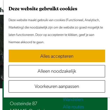
Dit weekend
G
K
Z
Deze website gebruikt cookies
Evenement aanmelden
a
a
o
M
n
Deze website maakt gebruik van cookies (Functioneel, Analytisch,
a
e
e
Doen & Beleven
a
Marketing) die noodzakelijk zijn om de website zo goed mogelijk te
r
k
n
Zomer in Laag Holland
a
laten functioneren. Door op accepteren te klikken, geef je aan
t
e
u
Met kinderen
r
hiermee akkoord te gaan.
n
Cultuur & Erfgoed
d
Samen eropuit
Alles accepteren
e
Rust & Stilte
h
Activiteiten
Alleen noodzakelijk
o
Routes
m
Fietsen
Voorkeuren aanpassen
e
Motorbootjes verhuur Zonneweelde
Varen
p
Wandelen
a
Oosteinde 87
Alle routes
g