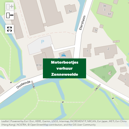
+
−
Motorbootjes
verhuur
Zonneweelde
Leaflet
|
Powered by Esri | Esri, HERE, Garmin, USGS, Intermap, INCREMENT P, NRCAN, Esri Japan, METI, Esri China
(Hong Kong), NOSTRA, © OpenStreetMap contributors, and the GIS User Community