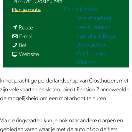
1474 ME
Oosthuizen
e
Plan je bezoek
n
Plan je route
Bereikbaarheid
a
Eten & Drinken
n
a
Route
Inspiratie & Blogs
a
n
r
E-mail
Overnachten
M
a
a
M
Bel
VVV Locaties
o
r
a
v
o
Website
Winkelen
t
M
r
a
t
o
o
M
n
o
r
t
o
M
r
In het prachtige polderlandschap van Oosthuizen, met
b
o
t
o
b
zijn vele vaarten en sloten, biedt Pension Zonneweelde
o
r
o
t
o
de mogelijkheid om een motorboot te huren.
o
b
r
o
o
t
o
b
r
t
Via de ringvaarten kun je ook naar andere dorpen en
j
o
o
b
j
gebieden varen waar je met de auto of op de fiets