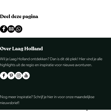
Deel deze pagina
D
D
D
e
e
e
e
e
e
Over Laag Holland
l
l
l
Wil je Laag Holland ontdekken? Dan is dit dé plek! Hier vind je alle
d
d
d
highlights uit de regio en inspiratie voor nieuwe avonturen.
e
e
e
z
z
z
F
P
I
Y
e
e
e
a
i
n
o
p
p
p
c
n
s
u
Nog meer inspiratie? Schrijf je hier in voor onze maandelijkse
a
a
a
e
t
t
T
nieuwsbrief!
g
g
g
b
e
a
u