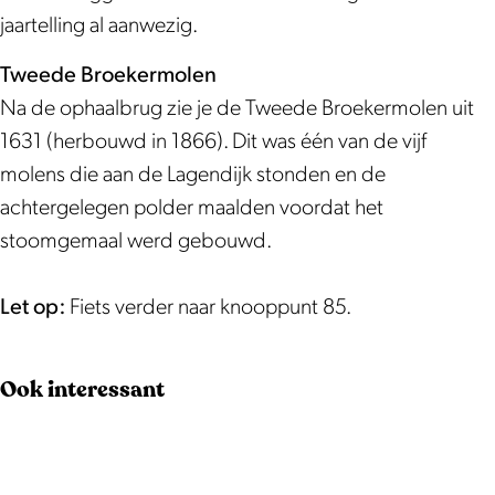
m
a
jaartelling al aanwezig.
a
l
a
a
Tweede Broekermolen
l
a
Na de ophaalbrug zie je de Tweede Broekermolen uit
a
n
1631 (herbouwd in 1866). Dit was één van de vijf
a
d
molens die aan de Lagendijk stonden en de
n
e
achtergelegen polder maalden voordat het
d
M
stoomgemaal werd gebouwd.
e
e
M
l
Let op:
Fiets verder naar knooppunt 85.
e
d
l
i
Ook interessant
d
j
i
k
j
&