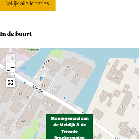
Bekijk alle locaties
e
m
r
o
m
l
o
e
In de buurt
l
n
e
+
n
−
Stoomgemaal aan
de Meldijk & de
Tweede
Broekermolen