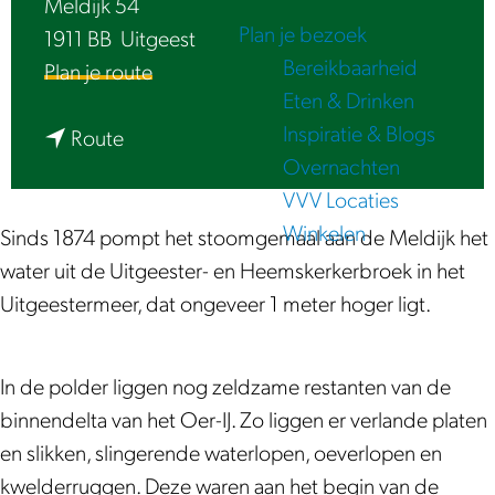
Meldijk 54
e
Plan je bezoek
1911 BB
Uitgeest
Bereikbaarheid
n
Plan je route
Eten & Drinken
a
Inspiratie & Blogs
n
a
Route
Overnachten
a
r
VVV Locaties
a
S
Winkelen
r
t
Sinds 1874 pompt het stoomgemaal aan de Meldijk het
S
o
water uit de Uitgeester- en Heemskerkerbroek in het
t
o
Uitgeestermeer, dat ongeveer 1 meter hoger ligt.
o
m
o
g
In de polder liggen nog zeldzame restanten van de
m
e
binnendelta van het Oer-IJ. Zo liggen er verlande platen
g
m
en slikken, slingerende waterlopen, oeverlopen en
e
a
kwelderruggen. Deze waren aan het begin van de