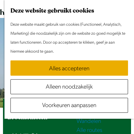
Dit weekend
G
K
Z
Deze website gebruikt cookies
Evenement aanmelden
a
a
o
M
n
Deze website maakt gebruik van cookies (Functioneel, Analytisch,
a
e
e
Doen & Beleven
a
Marketing) die noodzakelijk zijn om de website zo goed mogelijk te
r
k
n
Zomer in Laag Holland
a
laten functioneren. Door op accepteren te klikken, geef je aan
t
e
u
Met kinderen
r
hiermee akkoord te gaan.
n
Cultuur & Erfgoed
d
Samen eropuit
Alles accepteren
e
Rust & Stilte
h
Activiteiten
Alleen noodzakelijk
o
Routes
m
Fietsen
Voorkeuren aanpassen
e
Stoomgemaal aan de Meldijk & de Tweede
Varen
p
Broekermolen
Wandelen
a
Alle routes
g