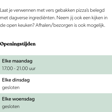
k
a
I
a
i
a
P
l
t
I
a
l
Laat je verwennen met vers gebakken pizza’s belegd
i
i
a
t
I
i
met dagverse ingrediënten. Neem jij ook een kijken in
z
a
l
a
t
a
de open keuken? Afhalen/bezorgen is ook mogelijk.
z
i
l
a
e
a
i
l
Openingstijden
r
a
i
i
a
Elke maandag
a
17.00 - 21.00 uur
I
t
Elke dinsdag
a
gesloten
l
i
Elke woensdag
a
gesloten