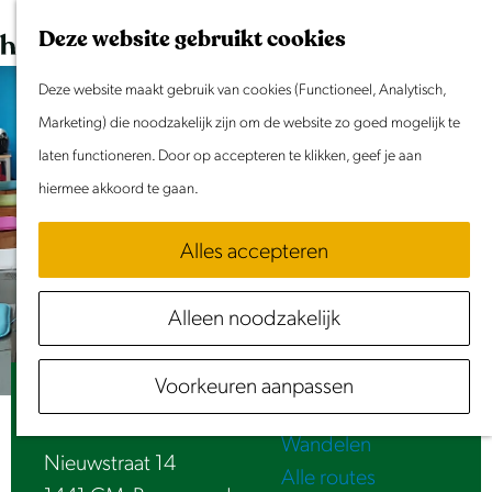
Dit weekend
G
K
Z
Deze website gebruikt cookies
Evenement aanmelden
a
a
o
M
n
Deze website maakt gebruik van cookies (Functioneel, Analytisch,
a
e
e
Doen & Beleven
a
Marketing) die noodzakelijk zijn om de website zo goed mogelijk te
r
k
n
Zomer in Laag Holland
a
laten functioneren. Door op accepteren te klikken, geef je aan
t
e
u
Met kinderen
r
hiermee akkoord te gaan.
n
Cultuur & Erfgoed
d
Samen eropuit
Alles accepteren
e
Rust & Stilte
h
Activiteiten
Alleen noodzakelijk
o
Routes
m
Fietsen
Voorkeuren aanpassen
e
Pizzeria Italia
Varen
p
Wandelen
a
Nieuwstraat 14
Alle routes
g