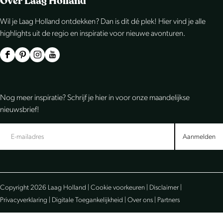
Over Laag Holland
l
l
l
Wil je Laag Holland ontdekken? Dan is dit dé plek! Hier vind je alle
d
d
d
highlights uit de regio en inspiratie voor nieuwe avonturen.
e
e
e
z
z
z
F
P
I
Y
e
e
e
a
i
n
o
p
p
p
c
n
s
u
Nog meer inspiratie? Schrijf je hier in voor onze maandelijkse
a
a
a
e
t
t
T
nieuwsbrief!
g
g
g
b
e
a
u
i
i
i
o
r
g
b
Aanmelden
n
n
n
o
e
r
e
a
a
a
k
s
a
L
o
o
o
L
t
m
a
Copyright 2026 Laag Holland |
Cookie voorkeuren
|
Disclaimer
|
p
p
p
a
L
L
a
Privacyverklaring
|
Digitale Toegankelijkheid
|
Over ons
|
Partners
F
e
W
a
a
a
g
a
-
h