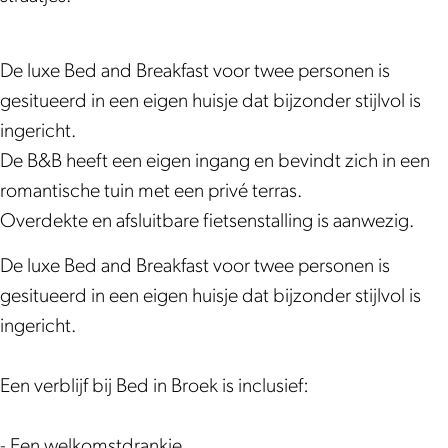
k
a
o
B
n
i
o
B
m
e
r
B
n
e
&
B
k
o
r
B
k
De luxe Bed and Breakfast voor twee personen is
B
&
e
o
r
gesitueerd in een eigen huisje dat bijzonder stijlvol is
B
B
k
e
o
ingericht.
e
B
k
e
De B&B heeft een eigen ingang en bevindt zich in een
d
e
k
romantische tuin met een privé terras.
i
d
Overdekte en afsluitbare fietsenstalling is aanwezig.
n
i
De luxe Bed and Breakfast voor twee personen is
B
n
gesitueerd in een eigen huisje dat bijzonder stijlvol is
r
B
ingericht.
o
r
e
o
Een verblijf bij Bed in Broek is inclusief:
k
e
k
- Een welkomstdrankje