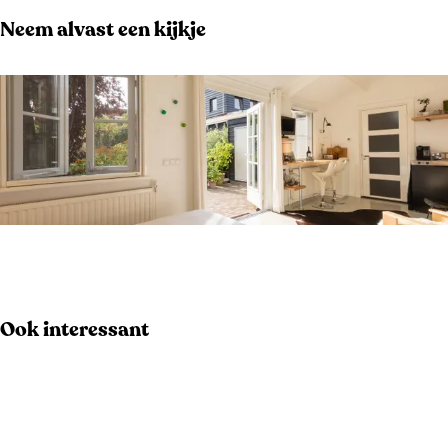
Neem alvast een kijkje
O
p
e
Ook interessant
n
p
o
p