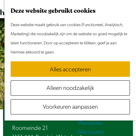
Dit weekend
G
K
Z
Deze website gebruikt cookies
Evenement aanmelden
a
a
o
M
n
Deze website maakt gebruik van cookies (Functioneel, Analytisch,
a
e
e
Doen & Beleven
a
Marketing) die noodzakelijk zijn om de website zo goed mogelijk te
r
k
n
Zomer in Laag Holland
a
laten functioneren. Door op accepteren te klikken, geef je aan
t
e
u
Met kinderen
r
hiermee akkoord te gaan.
n
Cultuur & Erfgoed
d
Samen eropuit
Alles accepteren
e
Rust & Stilte
h
Activiteiten
Alleen noodzakelijk
o
Routes
m
Fietsen
Voorkeuren aanpassen
e
B&B Bed in Broek
Varen
p
Wandelen
a
Roomeinde 21
Alle routes
g