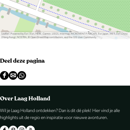
Leaflet
|
Powered by Esri | Esri, HERE, Garmin, USGS, Intermap, INCREMENT P, NRCAN, Esri Japan, METI, Esri China
(Hong Kong), NOSTRA, © OpenStreetMap contributors, and the GIS User Community
Deel deze pagina
D
D
D
e
e
e
e
e
e
Over Laag Holland
l
l
l
Wil je Laag Holland ontdekken? Dan is dit dé plek! Hier vind je alle
d
d
d
highlights uit de regio en inspiratie voor nieuwe avonturen.
e
e
e