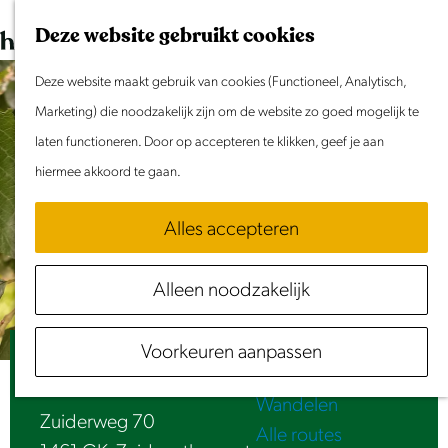
Dit weekend
G
K
Z
Deze website gebruikt cookies
Evenement aanmelden
a
a
o
M
n
Deze website maakt gebruik van cookies (Functioneel, Analytisch,
a
e
e
Doen & Beleven
a
Marketing) die noodzakelijk zijn om de website zo goed mogelijk te
r
k
n
Zomer in Laag Holland
a
laten functioneren. Door op accepteren te klikken, geef je aan
t
e
u
Met kinderen
r
hiermee akkoord te gaan.
n
Cultuur & Erfgoed
d
Samen eropuit
Alles accepteren
e
Rust & Stilte
h
Activiteiten
Alleen noodzakelijk
o
Routes
m
Fietsen
Voorkeuren aanpassen
e
Beemster Fruit | Fruitteeltbedrijf Kuijk
Varen
p
Wandelen
a
Zuiderweg 70
Alle routes
g