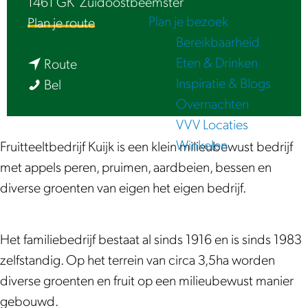
1461 GK
Zuidoostbeemster
e
Plan je bezoek
n
Plan je route
Bereikbaarheid
a
Eten & Drinken
n
a
Route
Inspiratie & Blogs
B
a
r
Bel
Overnachten
e
a
B
VVV Locaties
e
r
e
Winkelen
m
B
e
Fruitteeltbedrijf Kuijk is een klein milieubewust bedrijf
s
e
m
met appels peren, pruimen, aardbeien, bessen en
t
e
s
diverse groenten van eigen het eigen bedrijf.
e
m
t
r
s
e
Het familiebedrijf bestaat al sinds 1916 en is sinds 1983
F
t
r
zelfstandig. Op het terrein van circa 3,5ha worden
r
e
F
diverse groenten en fruit op een milieubewust manier
u
r
r
gebouwd.