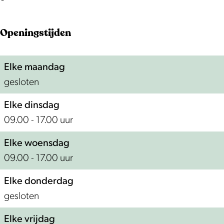
i
F
u
t
r
i
Openingstijden
|
u
t
F
i
|
r
t
F
Elke maandag
u
|
r
gesloten
i
F
u
Elke dinsdag
t
r
i
09.00 - 17.00 uur
t
u
t
e
i
t
Elke woensdag
e
t
e
09.00 - 17.00 uur
l
t
e
Elke donderdag
t
e
l
gesloten
b
e
t
e
l
b
Elke vrijdag