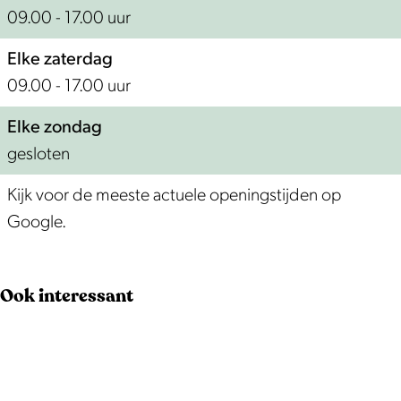
d
t
e
09.00 - 17.00 uur
r
b
d
Elke zaterdag
i
e
r
09.00 - 17.00 uur
j
d
i
f
r
j
Elke zondag
K
i
f
gesloten
u
j
K
i
f
u
Kijk voor de meeste actuele openingstijden op
j
K
i
Google.
k
u
j
i
k
Ook interessant
j
k