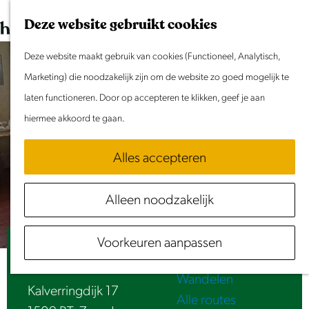
Dit weekend
G
K
Z
Deze website gebruikt cookies
Evenement aanmelden
a
a
o
M
n
Deze website maakt gebruik van cookies (Functioneel, Analytisch,
a
e
e
Doen & Beleven
a
Marketing) die noodzakelijk zijn om de website zo goed mogelijk te
r
k
n
Zomer in Laag Holland
a
laten functioneren. Door op accepteren te klikken, geef je aan
t
e
u
Met kinderen
r
hiermee akkoord te gaan.
n
Cultuur & Erfgoed
d
Samen eropuit
Alles accepteren
e
Rust & Stilte
h
Activiteiten
Alleen noodzakelijk
o
Routes
m
Fietsen
Voorkeuren aanpassen
e
Heerlijck Slaapen
Varen
p
Wandelen
a
Kalverringdijk 17
Alle routes
g