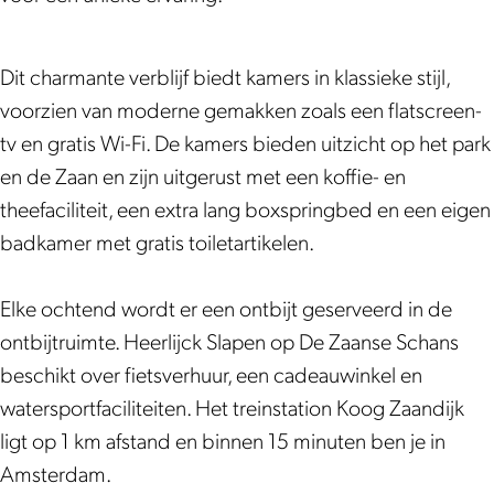
k
l
k
c
j
l
H
a
S
k
c
a
e
a
l
S
k
a
Dit charmante verblijf biedt kamers in klassieke stijl,
e
p
a
l
S
p
voorzien van moderne gemakken zoals een flatscreen-
r
e
a
a
l
e
tv en gratis Wi-Fi. De kamers bieden uitzicht op het park
l
n
p
a
a
n
en de Zaan en zijn uitgerust met een koffie- en
i
e
p
a
theefaciliteit, een extra lang boxspringbed en een eigen
j
n
e
p
badkamer met gratis toiletartikelen.
c
n
e
k
n
Elke ochtend wordt er een ontbijt geserveerd in de
S
ontbijtruimte. Heerlijck Slapen op De Zaanse Schans
l
beschikt over fietsverhuur, een cadeauwinkel en
a
watersportfaciliteiten. Het treinstation Koog Zaandijk
a
ligt op 1 km afstand en binnen 15 minuten ben je in
p
Amsterdam.