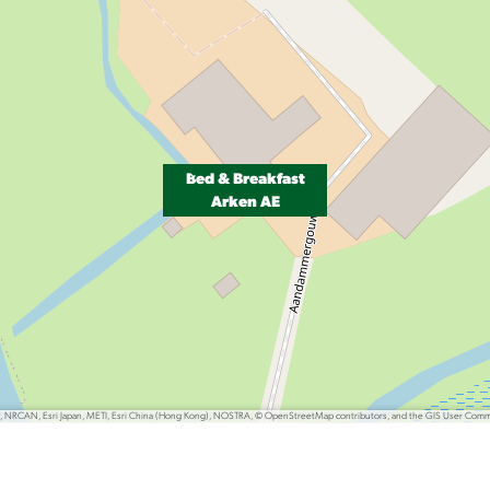
Bed & Breakfast
Arken AE
P, NRCAN, Esri Japan, METI, Esri China (Hong Kong), NOSTRA, © OpenStreetMap contributors, and the GIS User Com