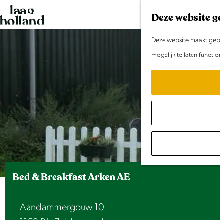
G
Deze website g
a
n
Deze website maakt gebru
a
mogelijk te laten functi
a
r
d
e
h
o
m
e
Bed & Breakfast Arken AE
p
a
Aandammergouw 10
g