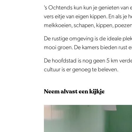
k
a
a
k
a
e
a
's Ochtends kun kun je genieten van 
B
m
s
f
k
a
s
vers eitje van eigen kippen. En als j
e
B
t
a
f
k
t
melkkoeien, schapen, kippen, poeze
d
e
A
s
a
f
A
&
d
r
t
s
a
r
De rustige omgeving is de ideale ple
B
&
k
A
t
s
k
mooi groen. De kamers bieden rust e
r
B
e
r
A
t
e
De hoofdstad is nog geen 5 km verder
e
r
n
k
r
A
n
cultuur is er genoeg te beleven.
a
e
A
e
k
r
A
k
a
E
n
e
k
E
f
k
A
n
e
Neem alvast een kijkje
a
f
E
A
n
s
a
E
A
t
s
E
A
t