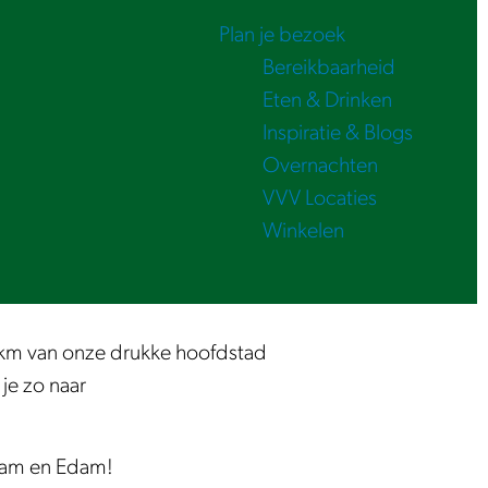
Plan je bezoek
Bereikbaarheid
Eten & Drinken
Inspiratie & Blogs
Overnachten
VVV Locaties
Winkelen
5 km van onze drukke hoofdstad
 je zo naar
dam en Edam!