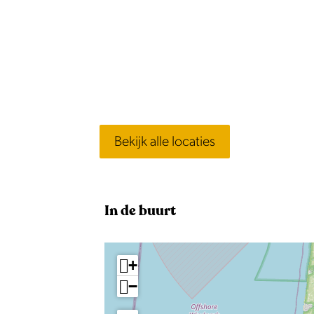
Bekijk alle locaties
In de buurt
+
−