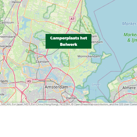
Camperplaats het
Bolwerk
P, NRCAN, Esri Japan, METI, Esri China (Hong Kong), NOSTRA, © OpenStreetMap contributors, and the GIS User Com