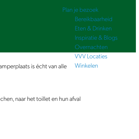
Plan je bezoek
Bereikbaarheid
Eten & Drinken
Inspiratie & Blogs
Overnachten
VVV Locaties
Winkelen
perplaats is écht van alle
n, naar het toillet en hun afval