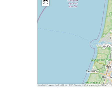
Leaflet
|
Powered by Esri | Esri, HERE, Garmin, USGS, Intermap, INCREMENT 
Deel deze pagina