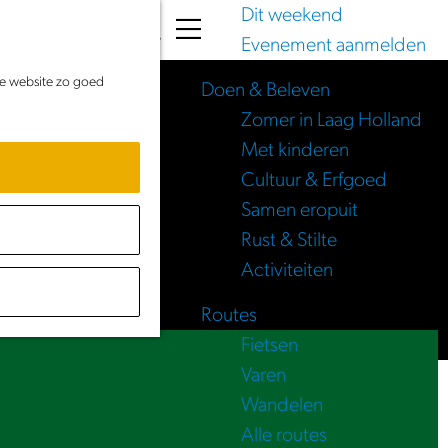
Dit weekend
K
Z
Evenement aanmelden
a
o
M
de website zo goed
a
e
e
Doen & Beleven
r
k
n
Zomer in Laag Holland
t
e
u
Met kinderen
n
Cultuur & Erfgoed
Samen eropuit
Rust & Stilte
Activiteiten
Routes
Fietsen
Varen
Wandelen
Alle routes