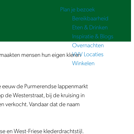
Plan je bezoek
Bereikbaarheid
Eten & Drinken
Inspiratie & Blogs
Overnachten
VVV Locaties
ijd maakten mensen hun eigen kleren
Winkelen
ende eeuw de Purmerendse lappenmarkt
de Westerstraat, bij de kruising in
len verkocht. Vandaar dat de naam
 en West-Friese klederdrachtstijl.