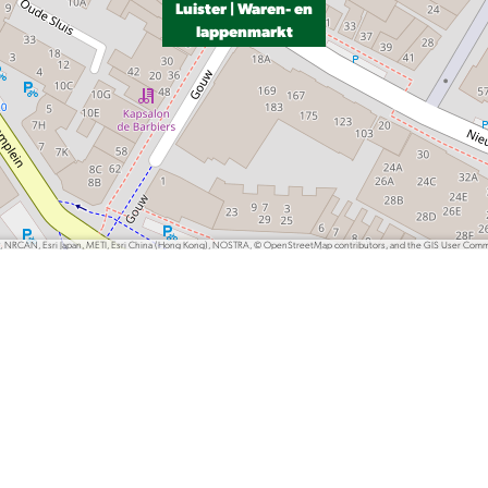
Luister | Waren- en
lappenmarkt
P, NRCAN, Esri Japan, METI, Esri China (Hong Kong), NOSTRA, © OpenStreetMap contributors, and the GIS User Com