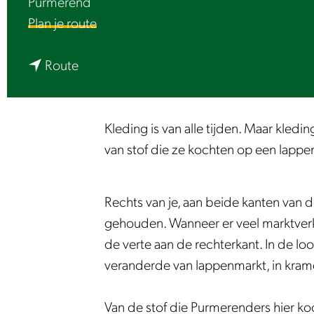
Purmerend
e
n
Plan je route
a
n
a
Route
a
r
a
L
r
u
Kleding is van alle tijden. Maar kled
L
i
van stof die ze kochten op een lappe
u
s
i
t
Rechts van je, aan beide kanten van 
s
e
gehouden. Wanneer er veel marktverko
t
r
de verte aan de rechterkant. In de l
e
|
veranderde van lappenmarkt, in kram
r
W
|
a
Van de stof die Purmerenders hier ko