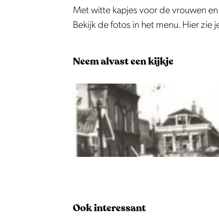
W
r
Met witte kapjes voor de vrouwen en
a
e
Bekijk de fotos in het menu. Hier zie
r
n
e
-
Neem alvast een kijkje
n
e
-
n
e
l
n
a
l
p
a
p
p
e
p
n
O
e
m
p
n
a
e
Ook interessant
m
r
n