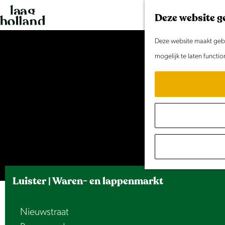
G
Deze website g
a
n
Deze website maakt gebru
a
mogelijk te laten functi
a
r
d
e
h
o
m
e
Luister | Waren- en lappenmarkt
p
a
Nieuwstraat
g