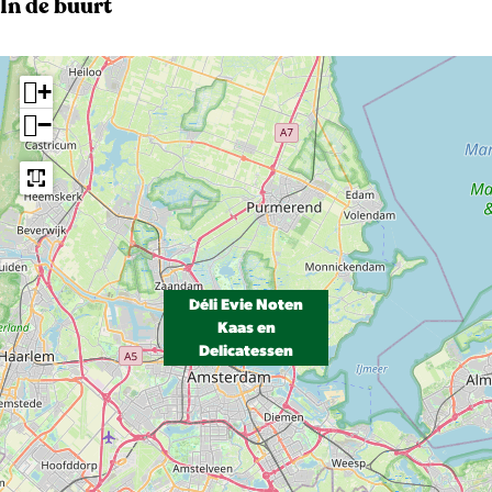
In de buurt
+
−
Déli Evie Noten
Kaas en
Delicatessen