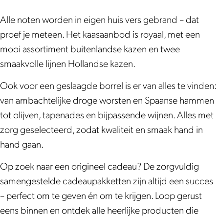
D
m
t
N
e
t
é
D
e
o
N
e
Alle noten worden in eigen huis vers gebrand – dat
l
é
n
t
o
n
proef je meteen. Het kaasaanbod is royaal, met een
i
l
K
e
t
K
mooi assortiment buitenlandse kazen en twee
E
i
a
n
e
a
smaakvolle lijnen Hollandse kazen.
v
E
a
K
n
a
Ook voor een geslaagde borrel is er van alles te vinden:
i
v
s
a
K
s
van ambachtelijke droge worsten en Spaanse hammen
e
i
e
a
a
e
tot olijven, tapenades en bijpassende wijnen. Alles met
N
e
n
s
a
n
zorg geselecteerd, zodat kwaliteit en smaak hand in
o
N
D
e
s
D
hand gaan.
t
o
e
n
e
e
e
t
l
D
n
l
Op zoek naar een origineel cadeau? De zorgvuldig
n
e
i
e
D
i
samengestelde cadeaupakketten zijn altijd een succes
K
n
c
l
e
c
– perfect om te geven én om te krijgen. Loop gerust
a
K
a
i
l
a
eens binnen en ontdek alle heerlijke producten die