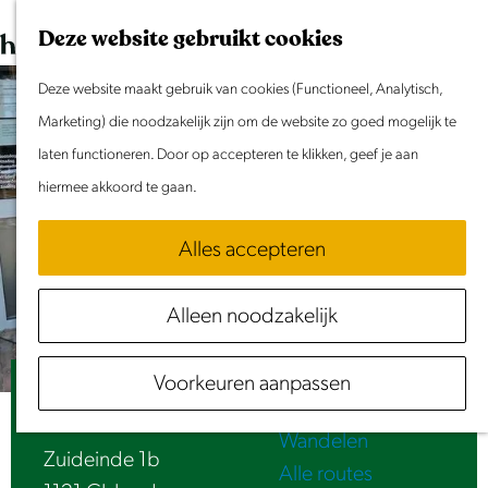
Dit weekend
G
K
Z
Deze website gebruikt cookies
Evenement aanmelden
a
a
o
M
n
Deze website maakt gebruik van cookies (Functioneel, Analytisch,
a
e
e
Doen & Beleven
a
Marketing) die noodzakelijk zijn om de website zo goed mogelijk te
r
k
n
Zomer in Laag Holland
a
laten functioneren. Door op accepteren te klikken, geef je aan
t
e
u
Met kinderen
r
hiermee akkoord te gaan.
n
Cultuur & Erfgoed
d
Samen eropuit
Alles accepteren
e
Rust & Stilte
h
Activiteiten
Alleen noodzakelijk
o
Routes
m
Fietsen
Voorkeuren aanpassen
e
Déli Evie Noten Kaas en Delicatessen
Varen
p
Wandelen
a
Zuideinde 1b
Alle routes
g