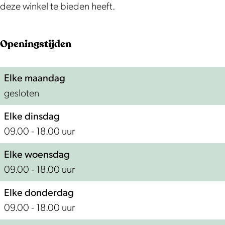
a
a
t
c
i
t
deze winkel te bieden heeft.
s
a
e
a
c
e
e
s
s
t
a
s
Openingstijden
n
e
s
e
t
s
D
n
e
s
e
e
Elke maandag
e
D
n
s
s
n
gesloten
l
e
e
s
i
l
n
e
Elke dinsdag
c
i
n
09.00 - 18.00 uur
a
c
t
a
Elke woensdag
e
t
09.00 - 18.00 uur
s
e
Elke donderdag
s
s
09.00 - 18.00 uur
e
s