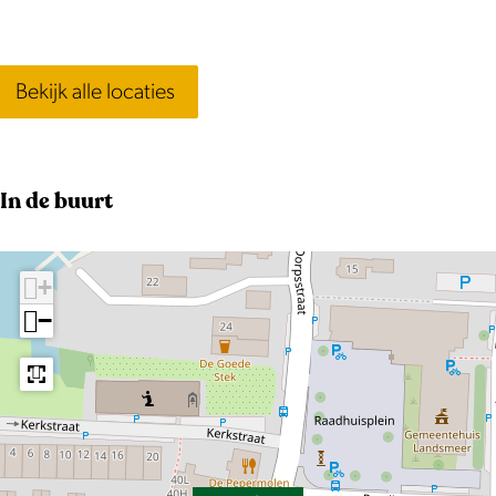
Bekijk alle locaties
In de buurt
+
−