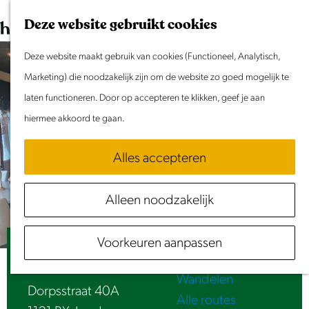
Dit weekend
G
K
Z
Deze website gebruikt cookies
Evenement aanmelden
a
a
o
M
n
Deze website maakt gebruik van cookies (Functioneel, Analytisch,
a
e
e
Doen & Beleven
a
Marketing) die noodzakelijk zijn om de website zo goed mogelijk te
r
k
n
Zomer in Laag Holland
a
laten functioneren. Door op accepteren te klikken, geef je aan
t
e
u
Met kinderen
r
hiermee akkoord te gaan.
n
Cultuur & Erfgoed
d
Samen eropuit
Alles accepteren
e
Rust & Stilte
h
Activiteiten
Alleen noodzakelijk
o
Routes
m
Fietsen
Voorkeuren aanpassen
e
Chez Etienne
Varen
p
Wandelen
a
Dorpsstraat 40A
Alle routes
g