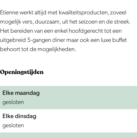
k
a
e
n
e
i
e
C
m
n
n
e
Etienne werkt altijd met kwaliteitsproducten, zoveel
h
C
e
n
n
mogelijk vers, duurzaam, uit het seizoen en de streek.
e
h
e
n
Het bereiden van een enkel hoofdgerecht tot een
z
e
e
uitgebreid 5-gangen diner maar ook een luxe buffet
E
z
behoort tot de mogelijkheden.
t
E
i
t
Openingstijden
e
i
n
e
Elke maandag
n
n
gesloten
e
n
e
Elke dinsdag
gesloten