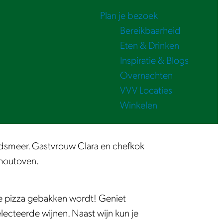
Plan je bezoek
Bereikbaarheid
Eten & Drinken
Inspiratie & Blogs
Overnachten
VVV Locaties
Winkelen
Landsmeer. Gastvrouw Clara en chefkok
 houtoven.
 je pizza gebakken wordt! Geniet
electeerde wijnen. Naast wijn kun je