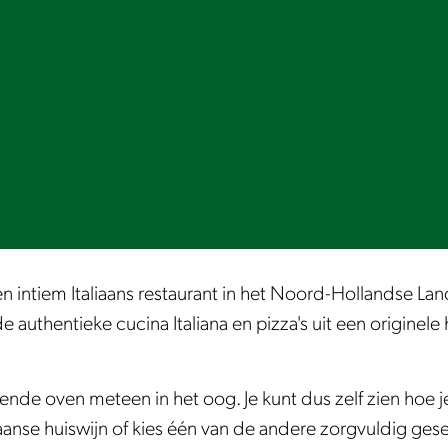
g en intiem Italiaans restaurant in het Noord-Hollandse 
 authentieke cucina Italiana en pizza's uit een originele
rende oven meteen in het oog. Je kunt dus zelf zien hoe
liaanse huiswijn of kies één van de andere zorgvuldig ges