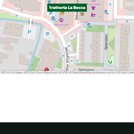
Trattoria La Bocca
P, NRCAN, Esri Japan, METI, Esri China (Hong Kong), NOSTRA, © OpenStreetMap contributors, and the GIS User Com