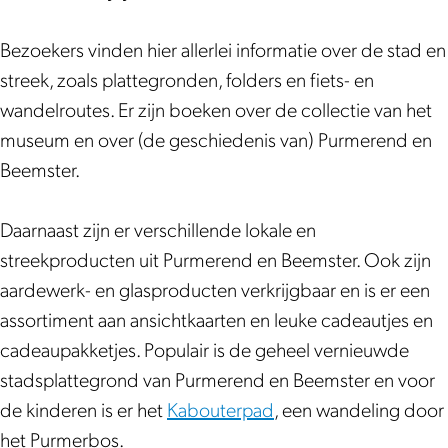
w
u
e
s
w
i
m
u
e
i
Bezoekers vinden hier allerlei informatie over de stad en
n
w
m
u
n
streek, zoals plattegronden, folders en fiets- en
k
i
w
m
k
wandelroutes. Er zijn boeken over de collectie van het
e
n
i
w
e
museum en over (de geschiedenis van) Purmerend en
l
k
n
i
l
Beemster.
P
e
k
n
P
u
l
e
k
u
Daarnaast zijn er verschillende lokale en
r
P
l
e
r
streekproducten uit Purmerend en Beemster. Ook zijn
m
u
P
l
m
aardewerk- en glasproducten verkrijgbaar en is er een
e
r
u
P
e
assortiment aan ansichtkaarten en leuke cadeautjes en
r
m
r
u
r
cadeaupakketjes. Populair is de geheel vernieuwde
e
e
m
r
e
stadsplattegrond van Purmerend en Beemster en voor
n
r
e
m
n
de kinderen is er het
Kabouterpad
, een wandeling door
d
e
r
e
d
het Purmerbos.