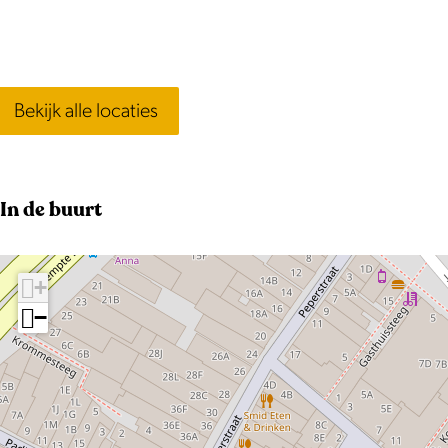
Bekijk alle locaties
In de buurt
+
−