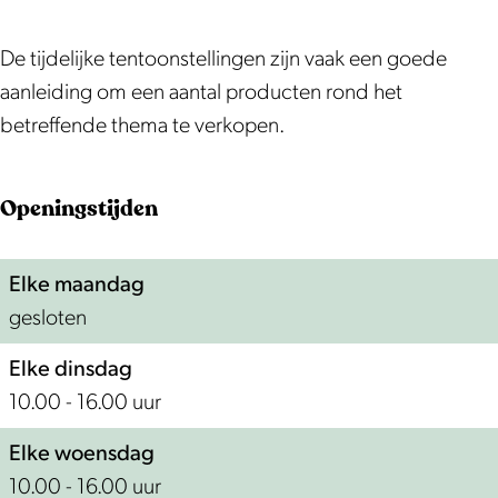
n
e
r
d
n
e
De tijdelijke tentoonstellingen zijn vaak een goede
d
n
aanleiding om een aantal producten rond het
d
betreffende thema te verkopen.
Openingstijden
Elke maandag
gesloten
Elke dinsdag
10.00 - 16.00 uur
Elke woensdag
10.00 - 16.00 uur