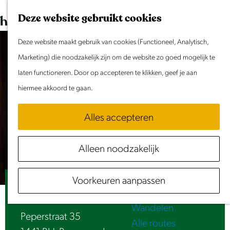
Dit weekend
G
K
Z
Deze website gebruikt cookies
Evenement aanmelden
a
a
o
M
n
Deze website maakt gebruik van cookies (Functioneel, Analytisch,
a
e
e
Doen & Beleven
a
Marketing) die noodzakelijk zijn om de website zo goed mogelijk te
r
k
n
Zomer in Laag Holland
a
laten functioneren. Door op accepteren te klikken, geef je aan
t
e
u
Met kinderen
r
hiermee akkoord te gaan.
n
Cultuur & Erfgoed
d
Samen eropuit
Alles accepteren
e
Rust & Stilte
h
Activiteiten
Alleen noodzakelijk
o
Routes
m
Fietsen
Voorkeuren aanpassen
e
VVV | Museumwinkel Purmerend
Varen
p
Wandelen
a
Peperstraat 35
Alle routes
g